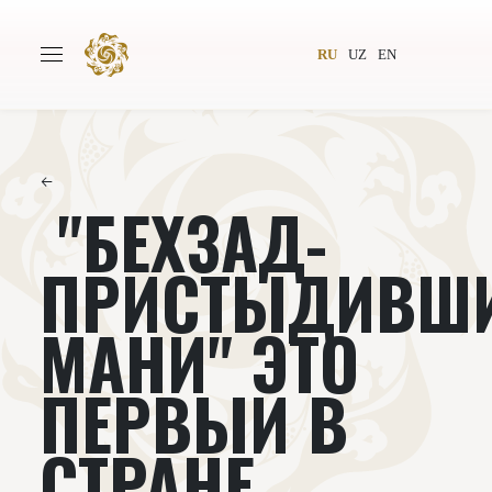
RU
UZ
EN
←
"БЕХЗАД-
Главная
О проекте
Авторы
Всемирное общество
ПРИСТЫДИВШ
Издательство
Новости
МАНИ" ЭТО
Проекты
Подкасты
ПЕРВЫЙ В
Книги
Видеолекторий
СТРАНЕ