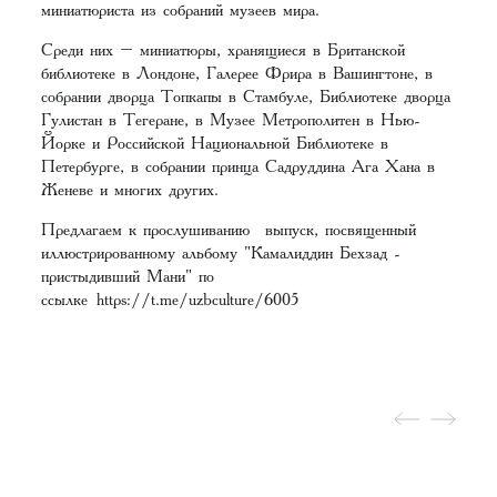
миниатюриста из собраний музеев мира.
Среди них – миниатюры, хранящиеся в Британской
библиотеке в Лондоне, Галерее Фрира в Вашингтоне, в
собрании дворца Топкапы в Стамбуле, Библиотеке дворца
Гулистан в Тегеране, в Музее Метрополитен в Нью-
Йорке и Российской Национальной Библиотеке в
Петербурге, в собрании принца Садруддина Ага Хана в
Женеве и многих других.
Предлагаем к прослушиванию выпуск, посвященный
иллюстрированному альбому "Камалиддин Бехзад -
пристыдивший Мани" по
ссылке
https://t.me/uzbculture/6005