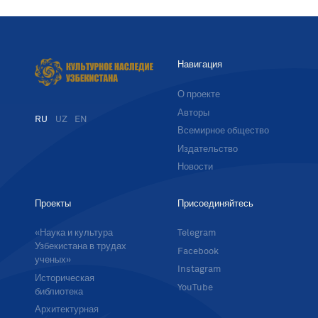
Навигация
О проекте
Авторы
RU
UZ
EN
Всемирное общество
Издательство
Новости
Проекты
Присоединяйтесь
«Наука и культура
Telegram
Узбекистана в трудах
Facebook
ученых»
Instagram
Историческая
YouTube
библиотека
Архитектурная