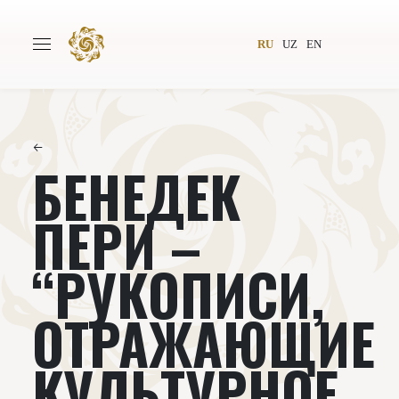
RU
UZ
EN
←
БЕНЕДЕК
Главная
О проекте
Авторы
Всемирное общество
ПЕРИ –
Издательство
Новости
“РУКОПИСИ,
Проекты
Подкасты
ОТРАЖАЮЩИЕ
Книги
Видеолекторий
КУЛЬТУРНОЕ