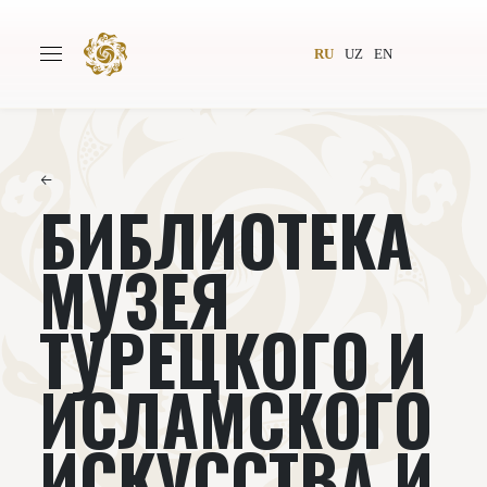
RU
UZ
EN
←
БИБЛИОТЕКА
Главная
О проекте
Авторы
Всемирное общество
МУЗЕЯ
Издательство
Новости
ТУРЕЦКОГО И
Проекты
Подкасты
ИСЛАМСКОГО
Книги
Видеолекторий
ИСКУССТВА И