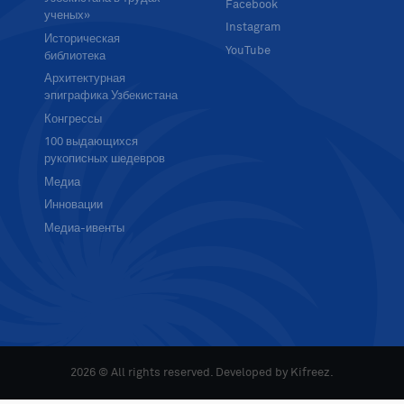
Facebook
ученых»
Instagram
Историческая
YouTube
библиотека
Архитектурная
эпиграфика Узбекистана
Конгрессы
100 выдающихся
рукописных шедевров
Медиа
Инновации
Медиа-ивенты
2026 © All rights reserved. Developed by
Kifreez
.