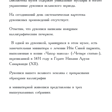
Библиотека музея содержит уникальные мусхафы и богато
украшенные рукописи исламского периода.
На сегодняшний день систематическая картотека
рукописных произведений отсутствует.
Отметим, что рукописи написаны изящным
каллиграфическим почерком.
В одной из рукописей, хранящихся в этом музее, есть
замечательная миниатюра о лечении Ибн Синой пациента,
выполненная к копии «Чахор макола» («Четыре статьи»),
переписанной в 1431 году в Герате Низами Арузи
Самарканди (XII).
Рукописи нашего великого земляка с прекрасными
образцами каллиграфии
и миниатюрной живописи представлены в трех
вышеуказанных собраниях