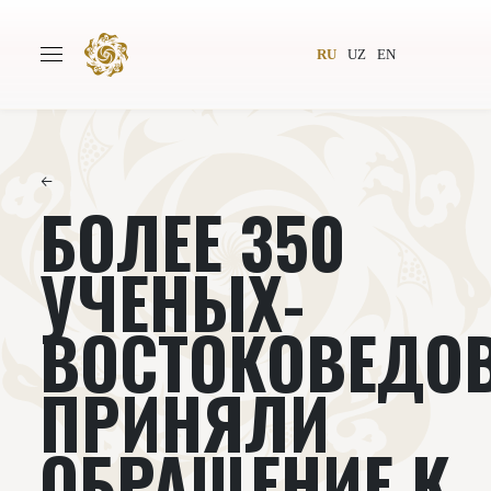
RU
UZ
EN
←
БОЛЕЕ 350
Главная
О проекте
Авторы
Всемирное общество
УЧЕНЫХ-
Издательство
Новости
ВОСТОКОВЕДО
Проекты
Подкасты
ПРИНЯЛИ
Книги
Видеолекторий
ОБРАЩЕНИЕ К