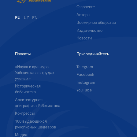
О проекте
Авторы
RU
UZ
EN
Всемирное общество
Издательство
Новости
Проекты
Присоединяйтесь
«Наука и культура
Telegram
Узбекистана в трудах
Facebook
ученых»
Instagram
Историческая
YouTube
библиотека
Архитектурная
эпиграфика Узбекистана
Конгрессы
100 выдающихся
рукописных шедевров
Медиа