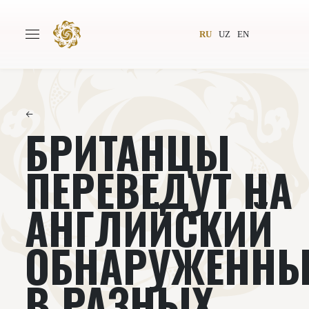
RU
UZ
EN
←
БРИТАНЦЫ
Главная
О проекте
Авторы
Всемирное общество
ПЕРЕВЕДУТ НА
Издательство
Новости
АНГЛИЙСКИЙ
Проекты
Подкасты
ОБНАРУЖЕННЫ
Книги
Видеолекторий
В РАЗНЫХ