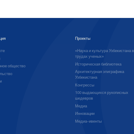
ция
Проекты
кте
«Наука и культура Узбекистана 
трудах ученых»
ы
Историческая библиотека
ное общество
Архитектурная эпиграфика
льство
Узбекистана
и
Конгрессы
100 выдающихся рукописных
шедевров
Медиа
Инновации
Медиа-ивенты