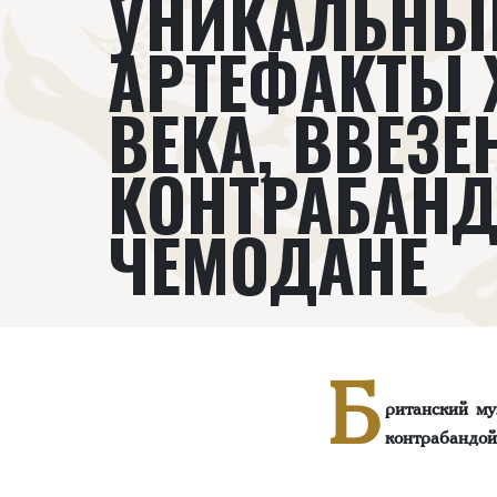
УНИКАЛЬНЫ
АРТЕФАКТЫ X
ВЕКА, ВВЕЗ
КОНТРАБАНД
ЧЕМОДАНЕ
Б
ританский му
контрабандой