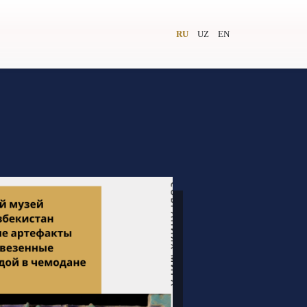
RU
UZ
EN
и
Видеолекторий