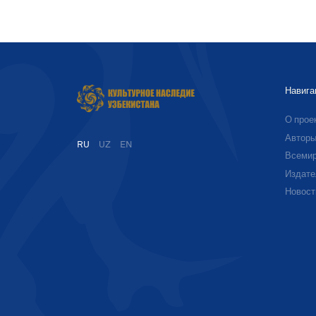
Навига
О прое
Автор
RU
UZ
EN
Всемир
Издате
Новост