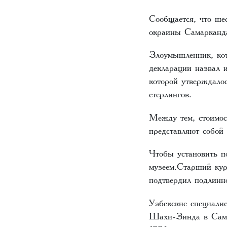
Сообщается, что шес
окраины Самарканда
Злоумышленник, кот
декларации назвал и
которой утверждало
стерлингов.
Между тем, стоимост
представляют собой
Чтобы установить п
музеем.Старший кур
подтвердил подлинно
Узбекские специали
Шахи-Зинда в Самар