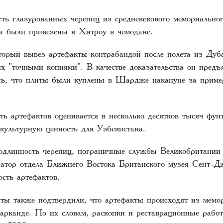
ть глазурованных черепиц из средневекового мемориальног
 были привезены в Хитроу в чемодане.
орый вывез артефакты контрабандой после полета из Дуба
х "точными копиями". В качестве доказательства он предъ
сь, что плиты были куплены в Шардже накануне за приме
ь артефактов оценивается в несколько десятков тысяч фунт
 культурную ценность для Узбекистана.
одлинность черепиц, пограничные службы Великобритании 
атор отдела Ближнего Востока Британского музея Сент-
сть артефактов.
сты также подтвердили, что артефакты происходят из мемо
канде. По их словам, раскопки и реставрационные работ