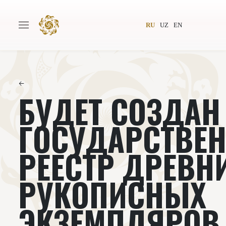
RU
UZ
EN
←
БУДЕТ СОЗДАН
Главная
О проекте
Авторы
Всемирное общество
ГОСУДАРСТВЕ
Издательство
Новости
РЕЕСТР ДРЕВН
Проекты
Подкасты
РУКОПИСНЫХ
Книги
Видеолекторий
ЭКЗЕМПЛЯРОВ