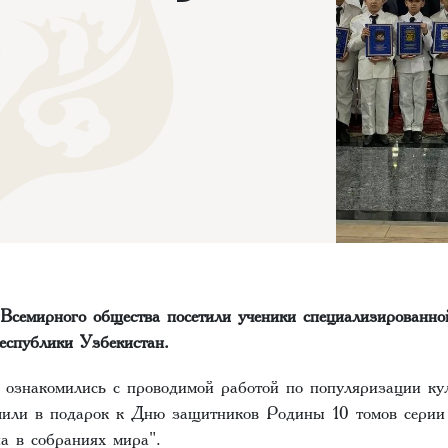
 Всемирного общества посетили ученики специализированн
спублики Узбекистан.
ознакомились с проводимой работой по популяризации кул
чили в подарок к Дню защитников Родины 10 томов серии
на в собраниях мира".