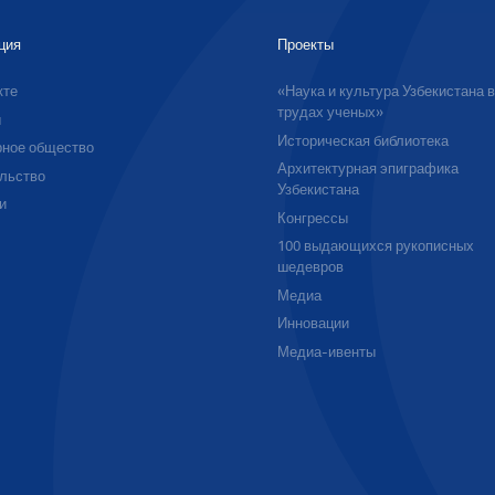
ция
Проекты
кте
«Наука и культура Узбекистана 
трудах ученых»
ы
Историческая библиотека
ное общество
Архитектурная эпиграфика
льство
Узбекистана
и
Конгрессы
100 выдающихся рукописных
шедевров
Медиа
Инновации
Медиа-ивенты