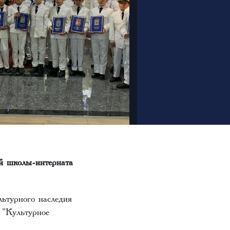
ой школы-интерната
ьтурного наследия
 "Культурное