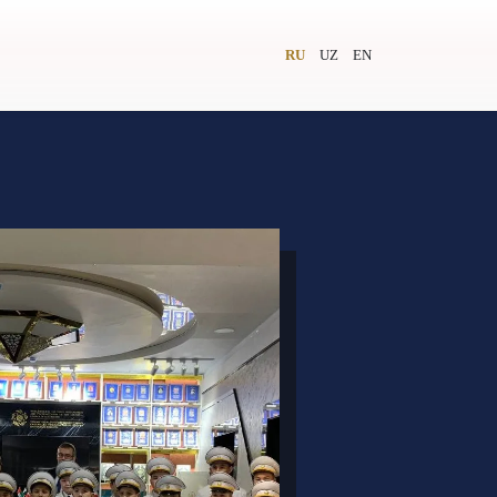
RU
UZ
EN
и
Видеолекторий