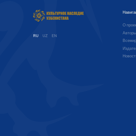
Навига
О прое
Автор
RU
UZ
EN
Всемир
Издате
Новост