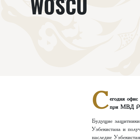
WOSCU
С
егодня офис
при МВД Ре
Будущие защитники 
Узбекистана и полу
наследие Узбекиста