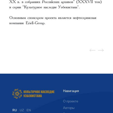
XX в. в собраниях Российских архивов
" (XXXVII том)
в серии "Культурное наследие Узбекистана".
Основным спонсором проекта является нефтесервисная
компания
Eriell-Group
.
Навигация
О проекте
Авторы
RU
UZ
EN