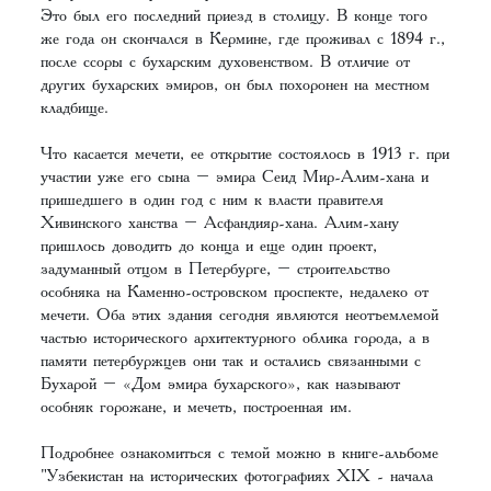
Это был его последний приезд в столицу. В конце того
же года он скончался в Кермине, где проживал с 1894 г.,
после ссоры с бухарским духовенством. В отличие от
других бухарских эмиров, он был похоронен на местном
кладбище.
Что касается мечети, ее открытие состоялось в 1913 г. при
участии уже его сына – эмира Сеид Мир-Алим-хана и
пришедшего в один год с ним к власти правителя
Хивинского ханства – Асфандияр-хана. Алим-хану
пришлось доводить до конца и еще один проект,
задуманный отцом в Петербурге, – строительство
особняка на Каменно-островском проспекте, недалеко от
мечети. Оба этих здания сегодня являются неотъемлемой
частью исторического архитектурного облика города, а в
памяти петербуржцев они так и остались связанными с
Бухарой – «Дом эмира бухарского», как называют
особняк горожане, и мечеть, построенная им.
Подробнее ознакомиться с темой можно в книге-альбоме
"
Узбекистан на исторических фотографиях XIX - начала