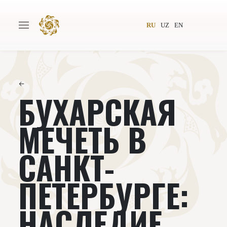
RU
UZ
EN
←
БУХАРСКАЯ
Главная
О проекте
Авторы
Всемирное общество
МЕЧЕТЬ В
Издательство
Новости
САНКТ-
Проекты
Подкасты
ПЕТЕРБУРГЕ:
Книги
Видеолекторий
НАСЛЕДИЕ