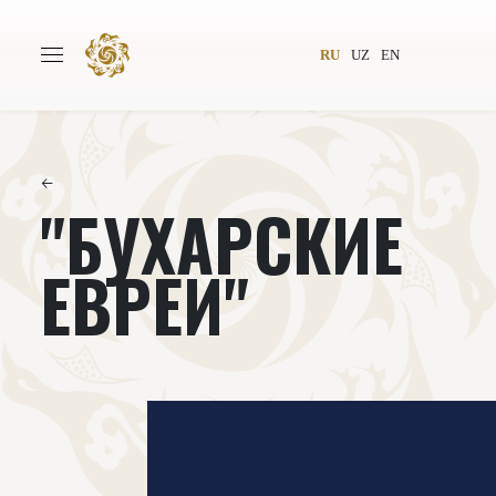
RU
UZ
EN
←
"БУХАРСКИЕ
Главная
О проекте
Авторы
Всемирное общество
ЕВРЕИ"
Издательство
Новости
Проекты
Подкасты
Книги
Видеолекторий