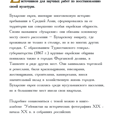
источников для научных работ по восстановлению
своей культуры.
Бухарские евреи, имеющие многовековую историю
пребывания в Средней Азии, сформировались на ее
территории как совершенно особая еврейская общность.
Своим названием «бухарские» они обязаны основному
месту своего расселения – Бухарскому эмирату, где
проживали не только в столице, но и во многих других
городах. С образованием Туркестанского генерал-
губернаторства (1867 г.) крупные еврейские общины
появились также в городах Ферганской долины, в
Ташкенте и ряде других мест. Они занимались торговлей
и ремеслами, были красильщиками, ювелирами,
жестянщиками, строителями, камнерезами, внося
значительный вклад в хозяйственную жизнь городов.
Бухарские евреи селились среди мусульманского населения,
но в большинстве мест имели свои кварталы.
Подробнее ознакомиться с темой можно в книге-
альбоме
"Узбекистан на исторических фотографиях XIX -
начала XX в. в собраниях российских