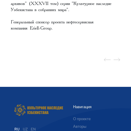
архивов"
(XXXVII том) серии "Культурное наследие
Узбекистана в собраниях мира".
Генеральный спонсор проекта нефтесервисная
компания
Eriell-Group
.
Навигация
О проекте
Авторы
RU
UZ
EN