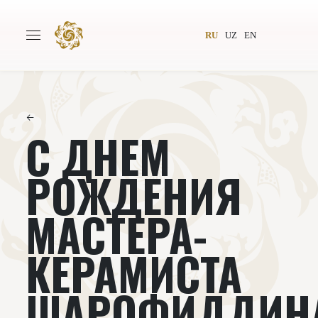
RU
UZ
EN
←
C ДНЕМ
Главная
О проекте
Авторы
Всемирное общество
РОЖДЕНИЯ
Издательство
Новости
МАСТЕРА-
Проекты
Подкасты
КЕРАМИСТА
Книги
Видеолекторий
ШАРОФИДДИН