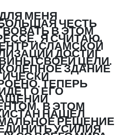
ДЛЯ МЕНЯ
БОЛЬШАЯ ЧЕСТЬ
ТВОВАТЬ В ЭТОМ
ЕССЕ. Я СЧИТАЮ,
ЦЕНТР ИСЛАМСКОЙ
ЛИЗАЦИИ ДОСТИГ
ВИНЫ СВОЕЙ ЦЕЛИ.
КОЛЕПНОЕ ЗДАНИЕ
ТИЧЕСКИ
РОЕНО. ТЕПЕРЬ
ИДЕТ О ЕГО
АЩЕНИИ
ЕНТОМ. В ЭТОМ
КИСТАН НАШЕЛ
МАЛЬНОЕ РЕШЕНИЕ
ЪЕДИНИТЬ УСИЛИЯ