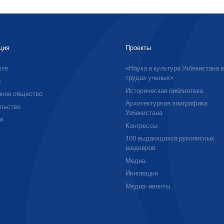
ция
Проекты
кте
«Наука и культура Узбекистана 
трудах ученых»
ы
Историческая библиотека
ное общество
Архитектурная эпиграфика
льство
Узбекистана
и
Конгрессы
100 выдающихся рукописных
шедевров
Медиа
Инновации
Медиа-ивенты