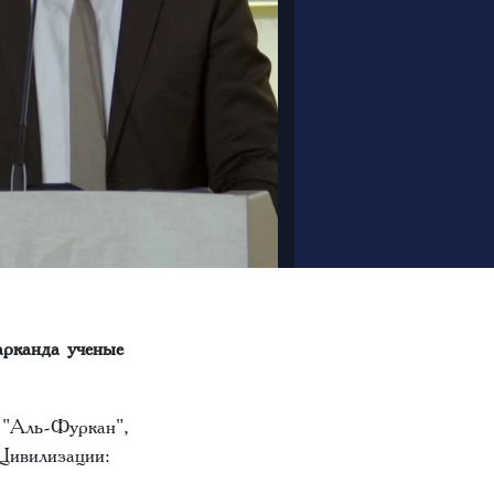
арканда ученые
 "Аль-Фуркан",
Цивилизации: