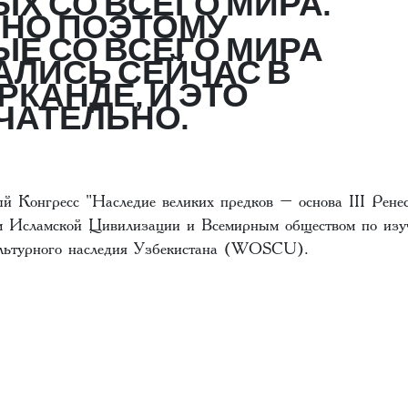
Х СО ВСЕГО МИРА.
НО ПОЭТОМУ
ЫЕ СО ВСЕГО МИРА
АЛИСЬ СЕЙЧАС В
КАНДЕ, И ЭТО
ЧАТЕЛЬНО.
 Конгресс "Наследие великих предков – основа III Ренес
м Исламской Цивилизации и Всемирным обществом по изу
ультурного наследия Узбекистана (WOSCU).