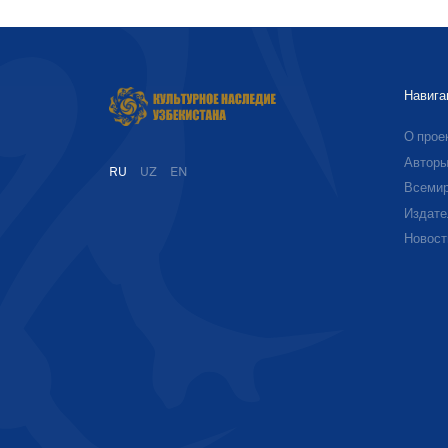
Навига
О прое
Автор
RU
UZ
EN
Всемир
Издате
Новост