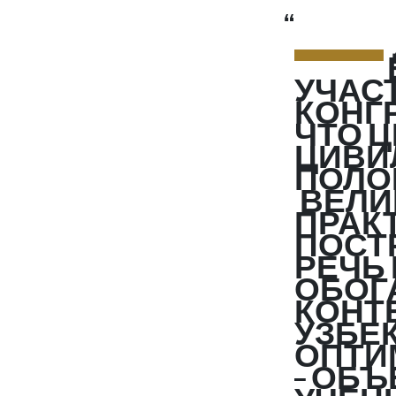
—
УЧАС
КОНГР
ЧТО 
ЦИВИ
ПОЛО
ВЕЛИ
ПРАК
ПОСТ
РЕЧЬ 
ОБОГ
КОНТ
УЗБЕ
ОПТИ
– ОБ