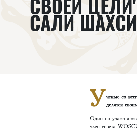
СВОЕЙ ЦЕЛИ
САЛИ ШАХС
У
ченые со все
делятся свои
Один из участнико
член совета WOSCU