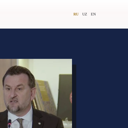
RU
UZ
EN
и
Видеолекторий