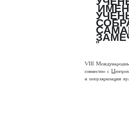
УЧЕНЫ
ИМЕН
УЧЕН
СОБР
САМАР
ЗАМЕ
VIII Международный
совместно с Центро
и популяризации к