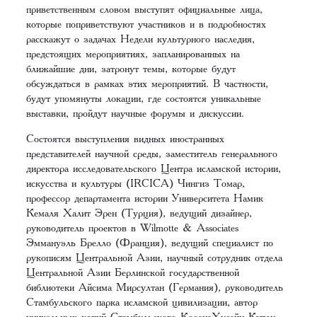
приветственным словом выступят официальные лица,
которые поприветствуют участников и в подробностях
расскажут о задачах Недели культурного наследия,
предстоящих мероприятиях, запланированных на
ближайшие дни, затронут темы, которые будут
обсуждаться в рамках этих мероприятий. В частности,
будут упомянуты локации, где состоятся уникальные
выставки, пройдут научные форумы и дискуссии.
Состоятся выступления видных иностранных
представителей научной среды, заместитель генерального
директора исследовательского Центра исламской истории,
искусства и культуры (IRСICA) Чингиз Томар,
профессор департамента истории Университета Намик
Кемаля Халит Эрен (Турция), ведущий дизайнер,
руководитель проектов в Wilmotte & Associates
Эммануэль Брелло (Франция), ведущий специалист по
рукописям Центральной Азии, научный сотрудник отдела
Центральной Азии Берлинской государственной
библиотеки Айсима Мирсултан (Германия), руководитель
Стамбульского парка исламской цивилизации, автор
уникальных копий Стамбульского КоранаХусайн Кутлу