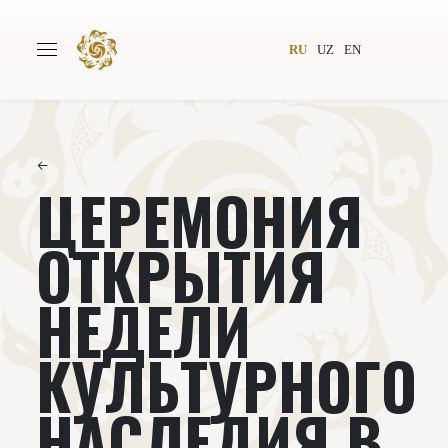
RU
UZ
EN
←
ЦЕРЕМОНИЯ
Главная
О проекте
Авторы
Всемирное общество
ОТКРЫТИЯ
Издательство
Новости
НЕДЕЛИ
Проекты
Подкасты
КУЛЬТУРНОГО
Книги
Видеолекторий
НАСЛЕДИЯ В