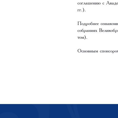
соглашению с Акад
гг.).
Подробнее ознакоми
собраниях Великобр
том).
Основным спонсором