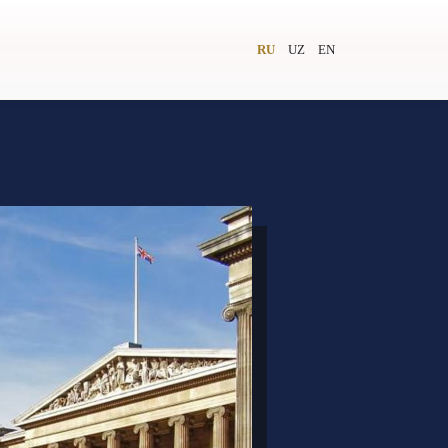
RU
UZ
EN
и
Видеолекторий