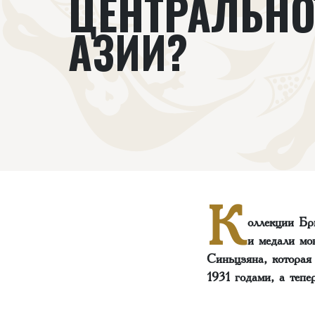
ЦЕНТРАЛЬН
АЗИИ?‌‌
К
оллекции Бр
и медали мо
Синьцзяна, которая
1931 годами, а теп