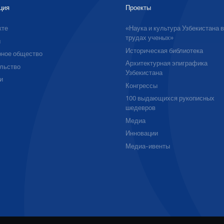
ция
Проекты
кте
«Наука и культура Узбекистана 
трудах ученых»
ы
Историческая библиотека
ное общество
Архитектурная эпиграфика
льство
Узбекистана
и
Конгрессы
100 выдающихся рукописных
шедевров
Медиа
Инновации
Медиа-ивенты