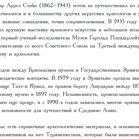
сэр Аурел Стейн (1862–1943) почти не путешествовал по 
тносится и к большинству других нерусских археологов и 
 важные совпадения, точки соприкосновения. В 1935 году
л крупную выставку иранского искусства и небольшое коли
е первый ученый-исследователь Музея Гарольд Плендерлей
едователями со всего Советского Союза на Третьей междун
тву и археологии.
годов между Британским музеем и Государственным Эрмит
иодические контакты. В 1979 году в Эрмитаже прошла вы
дище Тахт-и Кувад, на правом берегу Амударьи между 18
скому музею в 1897 году. Независимость, провозглашенна
мен еще проще, и с 1990-х годов завязались многие прямы
сь возможности для путешествий в Среднюю Азию.
ас есть справочные археологические материалы, в основно
памятников на юге Туркменистана, которые были вывезен