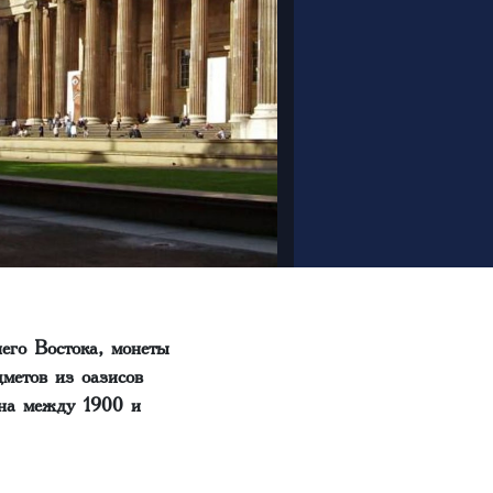
его Востока, монеты
метов из оазисов
йна между 1900 и