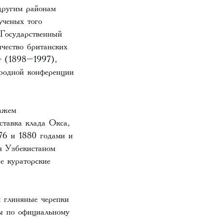
другим районам
ученых того
 Государственный
чество британских
т (1898–1997),
ародной конференции
ажем
ставка клада Окса,
76 и 1880 годами и
я Узбекистаном
е кураторские
м глиняные черепки
ы по официальному