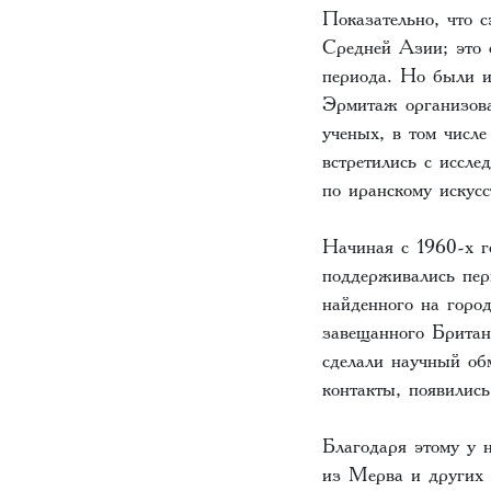
Показательно, что 
Средней Азии; это о
периода. Но были и
Эрмитаж организова
ученых, в том числ
встретились с иссл
по иранскому искусс
Начиная с 1960-х 
поддерживались пер
найденного на горо
завещанного Британ
сделали научный об
контакты, появили
Благодаря этому у н
из Мерва и других 