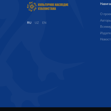
Навига
О прое
Автор
RU
UZ
EN
Всемир
Издате
Новост