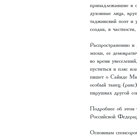
принадлежавшие к о
духовные лица, кр
таджикский поэт и 
создав, в частност
Распространению и 
эпохи, ее демократ
во время увеселени
пуститься в пляс ил
пишет о Сайиде Мир
особый танец (ракс
пирушках другой с
Подробнее об этом 
Российской Федера
Основным спонсором