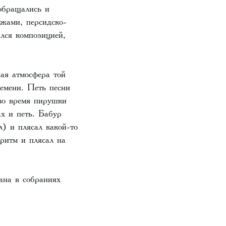
обращались и
жами, персидско-
лся композицией,
ая атмосфера той
ремени. Петь песни
во время пирушки
ах и петь. Бабур
) и плясал какой-то
ритм и плясал на
ана в собраниях