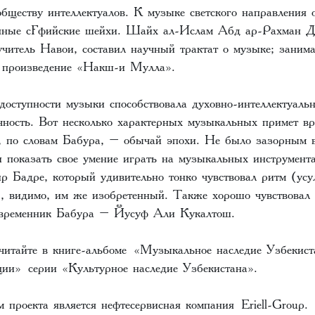
бществу интеллектуалов. К музыке светского направления 
упные сўфийские шейхи. Шайх ал-Ислам Абд ар-Рахман Д
учитель Навои, составил научный трактат о музыке; занима
и, произведение «Накш-и Мулла».
доступности музыки способствовала духовно-интеллектуальн
ичность. Вот несколько характерных музыкальных примет в
й, по словам Бабура, – обычай эпохи. Не было зазорным 
и показать свое умение играть на музыкальных инструмент
 Бадре, который удивительно тонко чувствовал ритм (усул
), видимо, им же изобретенный. Также хорошо чувствовал 
овременник Бабура – Йусуф Али Кукалтош.
читайте в книге-альбоме
«Музыкальное наследие Узбекист
ции»
серии «Культурное наследие Узбекистана».
 проекта является нефтесервисная компания
Eriell-Group
.