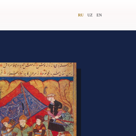
RU
UZ
EN
и
Видеолекторий