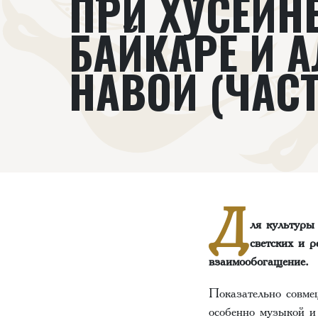
ПРИ ХУСЕЙН
БАЙКАРЕ И 
НАВОИ (ЧАСТЬ
Д
ля культуры
светских и 
взаимообогащение.
Показательно совмещ
особенно музыкой и