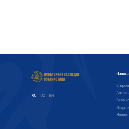
Навига
О прое
Автор
RU
UZ
EN
Всемир
Издате
Новост