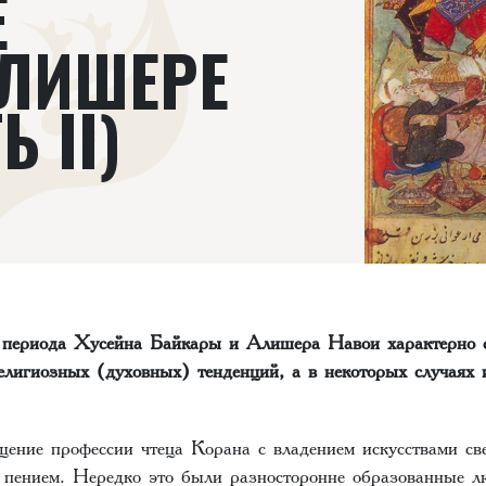
Е
АЛИШЕРЕ
 II)
 периода Хусейна Байкары и Алишера Навои характерно с
религиозных (духовных) тенденций, а в некоторых случаях 
ение профессии чтеца Корана с владением искусствами све
 пением. Нередко это были разносторонне образованные л