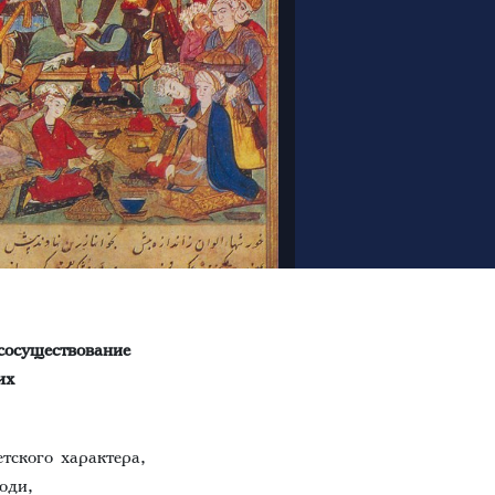
осуществование
их
тского характера,
юди,