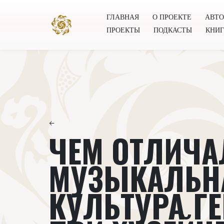
ГЛАВНАЯ
О ПРОЕКТЕ
АВТ
ПРОЕКТЫ
ПОДКАСТЫ
КНИ
Главная
О проекте
Авторы
Всемирное общест
←
ЧЕМ ОТЛИЧА
МУЗЫКАЛЬН
КУЛЬТУРА ГЕ