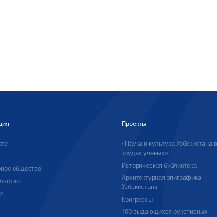
ция
Проекты
кте
«Наука и культура Узбекистана 
трудах ученых»
ы
Историческая библиотека
ное общество
Архитектурная эпиграфика
льство
Узбекистана
и
Конгрессы
100 выдающихся рукописных