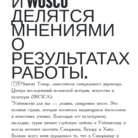
И WOSCU
ДЕЛЯТСЯ
МНЕНИЯМИ
О
РЕЗУЛЬТАТАХ
РАБОТЫ.
🇹🇷Чингиз Томар, заместитель генерального директора
Центра исследований исламской истории, искусства и
культуры (IRCICA):
"Узбекистан для нас — родина, священное место. Это
великая страна, которая воспитала выдающихся богословов
и известных ученых. Благодаря его культурному
наследию, турки питают глубокую любовь к Узбекистану и
всегда мечтают посетить Самарканд, Бухару и Хиву.
Больше всего меня порадовало то, что в Самарканде и