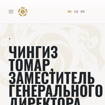
RU
UZ
EN
←
ЧИНГИЗ
Главная
О проекте
Авторы
Всемирное общество
ТОМАР,
Издательство
Новости
ЗАМЕСТИТЕЛЬ
Проекты
Подкасты
ГЕНЕРАЛЬНОГО
Книги
Видеолекторий
ДИРЕКТОРА