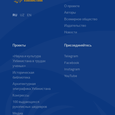
О проекте
Авторы
RU
UZ
EN
Всемирное общество
Издательство
Новости
Проекты
Присоединяйтесь
«Наука и культура
Telegram
Узбекистана в трудах
Facebook
ученых»
Instagram
Историческая
YouTube
библиотека
Архитектурная
эпиграфика Узбекистана
Конгрессы
100 выдающихся
рукописных шедевров
Медиа