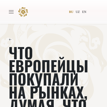
RU
UZ
EN
←
ЧТО
Главная
О проекте
Авторы
Всемирное общество
ЕВРОПЕЙЦЫ
Издательство
Новости
ПОКУПАЛИ
Проекты
Подкасты
НА РЫНКАХ,
Книги
Видеолекторий
ДУМАЯ, ЧТО