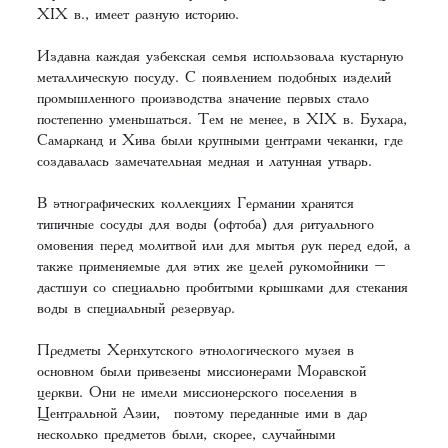
XIX в., имеет разную историю.
Издавна каждая узбекская семья использовала кустарную
металлическую посуду. С появлением подобных изделий
промышленного производства значение первых стало
постепенно уменьшаться. Тем не менее, в XIX в. Бухара,
Самарканд и Хива были крупными центрами чеканки, где
создавалась замечательная медная и латунная утварь.
В этнографических коллекциях Германии хранятся
типичные сосуды для воды (офтоба) для ритуального
омовения перед молитвой или для мытья рук перед едой, а
также применяемые для этих же целей рукомойники –
дастшуи со специально пробитыми крышками для стекания
воды в специальный резервуар.
Предметы Хернхутского этнологического музея в
основном были привезены миссионерами Моравской
церкви. Они не имели миссионерского поселения в
Центральной Азии, поэтому переданные ими в дар
несколько предметов были, скорее, случайными