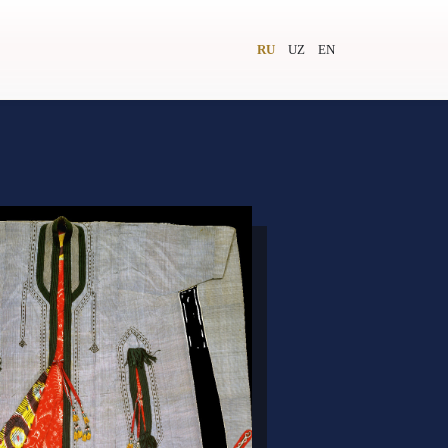
RU
UZ
EN
и
Видеолекторий