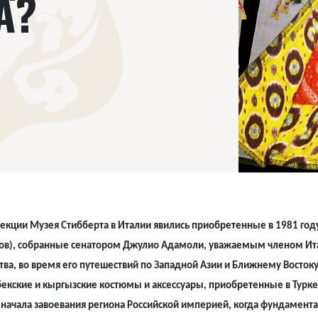
А?
кции Музея Стибберта в Италии явились приобретенные в 1981 го
тов), собранные сенатором Джулио Адамоли, уважаемым членом Ит
ва, во время его путешествий по Западной Азии и Ближнему Востоку
екские и кыргызские костюмы и аксессуары, приобретенные в Туркес
 начала завоевания региона Российской империей, когда фундамент