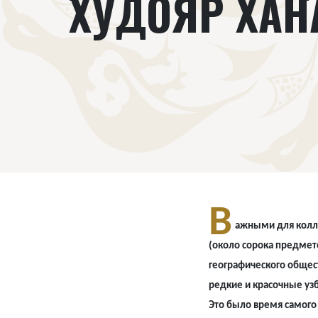
ХУДОЯР ХАН
В
ажными для колле
(около сорока предме
географического общест
редкие и красочные узб
Это было время самого