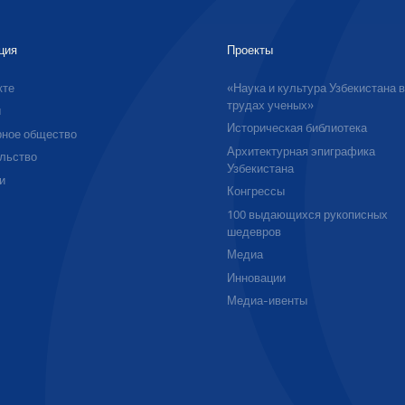
ция
Проекты
кте
«Наука и культура Узбекистана 
трудах ученых»
ы
Историческая библиотека
ное общество
Архитектурная эпиграфика
льство
Узбекистана
и
Конгрессы
100 выдающихся рукописных
шедевров
Медиа
Инновации
Медиа-ивенты