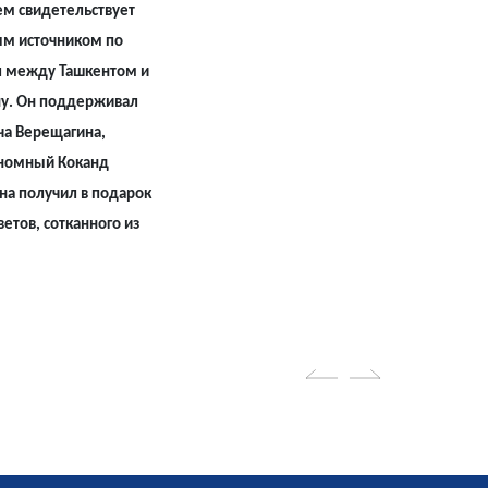
ем свидетельствует
ым источником по
ал между Ташкентом и
ну. Он поддерживал
ча Верещагина,
тономный Коканд
ана получил в подарок
етов, сотканного из