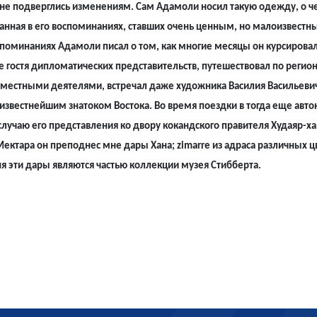
не подверглись изменениям. Сам Адамоли носил такую одежду, о ч
анная в его воспоминаниях, ставших очень ценным, но малоизвестн
споминаниях Адамоли писал о том, как многие месяцы он курсиров
е гостя дипломатических представительств, путешествовал по регио
местными деятелями, встречал даже художника Василия Васильеви
 известнейшим знатоком Востока. Во время поездки в тогда еще ав
случаю его представления ко двору кокандского правителя Худаяр-х
ектара он преподнес мне дары Хана; zimarre из адраса различных цв
я эти дары являются частью коллекции музея Стибберта.