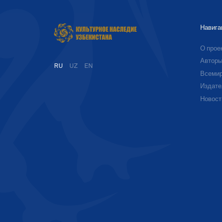
Навига
О прое
Автор
RU
UZ
EN
Всемир
Издате
Новост