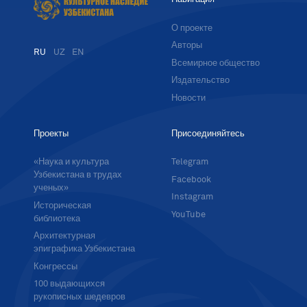
О проекте
Авторы
RU
UZ
EN
Всемирное общество
Издательство
Новости
Проекты
Присоединяйтесь
«Наука и культура
Telegram
Узбекистана в трудах
Facebook
ученых»
Instagram
Историческая
YouTube
библиотека
Архитектурная
эпиграфика Узбекистана
Конгрессы
100 выдающихся
рукописных шедевров