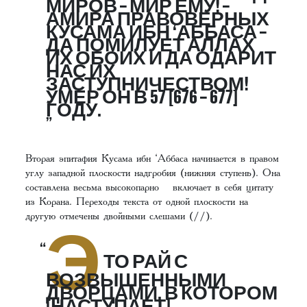
МИРОВ – МИР ЕМУ! –
АМИРА ПРАВОВЕРНЫХ
КУСАМА ИБН ‘АББАСА –
ДА ПОМИЛУЕТ АЛЛАХ
ИХ ОБОИХ И ДА ОДАРИТ
НАС ИХ
ЗАСТУПНИЧЕСТВОМ!
УМЕР ОН В 57 [676 – 677]
ГОДУ.
Вторая эпитафия Кусама ибн ‘Аббаса начинается в правом
углу западной плоскости надгробия (нижняя ступень). Она
составлена весьма высокопарно включает в себя цитату
из Корана. Переходы текста от одной плоскости на
другую отмечены двойными слешами (//).
Э
ТО РАЙ С
ВОЗВЫШЕННЫМИ
ДВОРЦАМИ, В КОТОРОМ
[НАСТУПАЕТ]