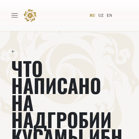
RU
UZ
EN
←
ЧТО
Главная
О проекте
Авторы
Всемирное общество
НАПИСАНО
Издательство
Новости
НА
Проекты
Подкасты
НАДГРОБИИ
Книги
Видеолекторий
КУСАМЫ ИБН