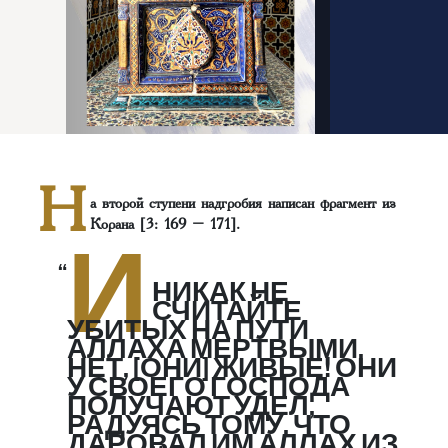
Н
а второй ступени надгробия написан фрагмент из
Корана [3: 169 – 171].
И
НИКАК НЕ
СЧИТАЙТЕ
УБИТЫХ НА ПУТИ
АЛЛАХА МЕРТВЫМИ.
НЕТ, [ОНИ] ЖИВЫЕ! ОНИ
У СВОЕГО ГОСПОДА
ПОЛУЧАЮТ УДЕЛ,
РАДУЯСЬ ТОМУ, ЧТО
ДАРОВАЛ ИМ АЛЛАХ ИЗ