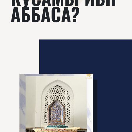
АББАСА?