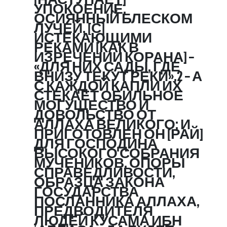
УПОКОЕНИЕ,
ОСИЯННЫЙ БЛЕСКОМ
ЛУЧЕЙ, [С]
ИСТЕКАЮЩИМИ
РЕКАМИ [КАК В
ИЗРЕЧЕНИИ КОРАНА] –
«ДЛЯ НИХ САДЫ, ГДЕ
ВНИЗУ ТЕКУТ РЕКИ»,2 – А
С КАЖДОЙ КАПЛИ ИХ
СТЕКАЕТ ОБИЛЬНОЕ
МОГУЩЕСТВО И
ДОВОЛЬСТВО ОТ
АЛЛАХА ВЕЛИКОГО; И
ПРИГОТОВЛЕН ОН [РАЙ]
ДЛЯ ГОСПОДИНА
ВЫСОКОГО СОБРАНИЯ
МУЧЕНИКОВ, ОПОРЫ
СПРАВЕДЛИВОСТИ,
ОБРАЗЦА ЗАКОНА
ГОСУДАРСТВА
ПОСЛАННИКА АЛЛАХА,
ПРЕДВОДИТЕЛЯ
ЛЮДЕЙ КУСАМА ИБН