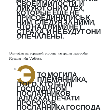
СВОЕЙ МИЛОСТИ, И
ЛИКУЮТ ОНИ О ТЕХ,
КОТОРЫЕ ЕЩЕ НЕ
ПРИСОЕДИНИЛИСЬ К
НИМ, СЛЕДУЯ ЗА НИМИ,
ЧТО НАД НИМИ НЕТ
СТРАХА, И НЕ БУДУТ ОНИ
ОПЕЧАЛЕНЫ.
Эпитафия на торцевой стороне навершия надгробия
Кусамы ибн ‘Аббаса.
Э
ТО МОГИЛА
ПЛЕМЯННИКА,
[ТОГО, КТО БЫЛ]
ГОСПОДИНОМ
ПОСЛАННИКОВ
[АЛЛАХА], ПЕЧАТИ
ПРОРОКОВ,
ПОСЛАННИКА ГОСПОДА