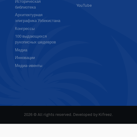
Историческая
YouTube
библиотека
Архитектурная
эпиграфика Узбекистана
Конгрессы
100 выдающихся
рукописных шедевров
Медиа
Инновации
Медиа-ивенты
2026 © All rights reserved. Developed by
Kifreez
.