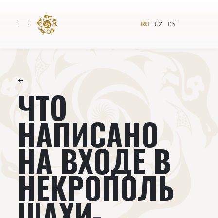
RU
UZ
EN
←
ЧТО
Главная
О проекте
Авторы
Всемирное общество
НАПИСАНО
Издательство
Новости
НА ВХОДЕ В
Проекты
Подкасты
НЕКРОПОЛЬ
Книги
Видеолекторий
ШАХИ-