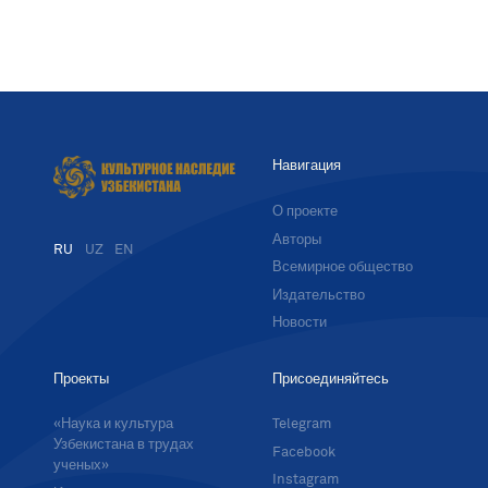
Навигация
О проекте
Авторы
RU
UZ
EN
Всемирное общество
Издательство
Новости
Проекты
Присоединяйтесь
«Наука и культура
Telegram
Узбекистана в трудах
Facebook
ученых»
Instagram