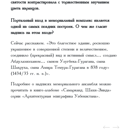
святости контрастировала с торжественным звучанием
цвета изразцов.
Портальный вход в мемориальный комплекс является
одной из самых поздних построек. О чем же гласит
надпись на этом входе?
Сейчас расскажем. «Это благостное здание, роскошно
украшенное в совершенной степени и величественное,
соединило (прекрасный) вид и истинный смысл… создано
Абдулазизханом… сыном Улугбека-Гурагана, сына
Шахруха, сына Амира Темура-Гурагана в 838 году»
(1434/35 гг. н. э.)».
Подробнее о надписях мемориального ансамбля можно
прочитать в книге-альбоме «Самарканд. Шахи-Зинда»
серии «Архитектурная эпиграфика Узбекистана».