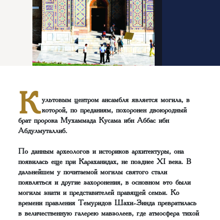
К
ультовым центром ансамбля является могила, в
которой, по преданиям, похоронен двоюродный
брат пророка Мухаммада Кусама ибн Аббас ибн
Абдулмуталлиб.
По данным археологов и историков архитектуры, она
появилась еще при Караханидах, не позднее XI века. В
дальнейшем у почитаемой могилы святого стали
появляться и другие захоронения, в основном это были
могилы знати и представителей правящей семьи. Ко
времени правления Темуридов Шахи-Зинда превратилась
в величественную галерею мавзолеев, где атмосфера тихой