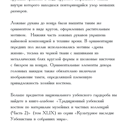
внутри которого находился повторяющийся узор меньших
размеров.
Ложные рукава до конца были вышиты таким же
орнаментом в виде кругов, оформленных растительным
мотивом. Нижняя часть ложных рукавов украшена
каймовой композицией в технике ироки. В орнаментации
передних пол желак использовались мотивы «древа
жизни», тесьма из черной ткани с нашивками из
металлических блях круглой формы и шелковые кисточки
с бисером на концах. Орнаментальные элементы декора
головных накидок также обязательно включали
изображение тамги, определявшей племенную
принадлежность хозяйки костюма.
Больше предметов национального узбекского гардероба вы
найдете в книге-альбоме «Традиционный узбекский
костюм по материалам музейных и частных коллекций
(Часть 2)» (том XLIX) из серии «Культурное наследие
Узбекистана в собраниях мира».