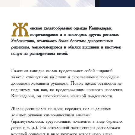
Ж
енская халатообразная одежда Кашкадарьи,
встречающаяся и в некоторых других регионах
Узбекистана, отличалась более богатым декоративным
решением, заключающимся в обилии вышивки и кисточек
попук из разноцветных нитей.
Головная накидка желaк представляет собой широкий
халат с откинутыми на спину и скрепленными посередине
длинными ложными рукавами. Подол желак оставляли не
подшитым, так как, по представлениям кочевого населения
Кашкадарьи, он способствовал женской плодовитости.
Желак расшивался по краю передних пол и длинных
ложных рукавов символическими знаками
(прямоугольники, треугольники, элементы в виде бараньих
рогов и т. д.). На затылочной части спинки располагался
крупный орнамент в виде круглого астрального знака,