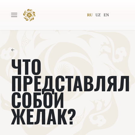
RU
UZ
EN
←
ЧТО
Главная
О проекте
Авторы
Всемирное общество
ПРЕДСТАВЛЯЛ
Издательство
Новости
СОБОЙ
Проекты
Подкасты
ЖЕЛАК?
Книги
Видеолекторий