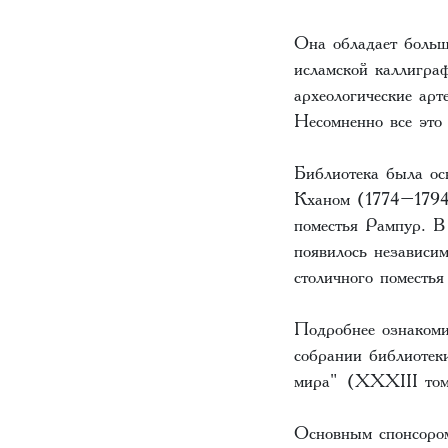
Она обладает больш
исламской каллигра
археологические арт
Несомненно все это
Библиотека была ос
Кханом (1774–1794 
поместья Рампур. В
появилось независи
столичного поместья
Подробнее ознакоми
собрании библиотек
мира" (XXXIII том
Основным спонсором