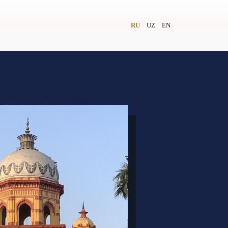
RU
UZ
EN
и
Видеолекторий