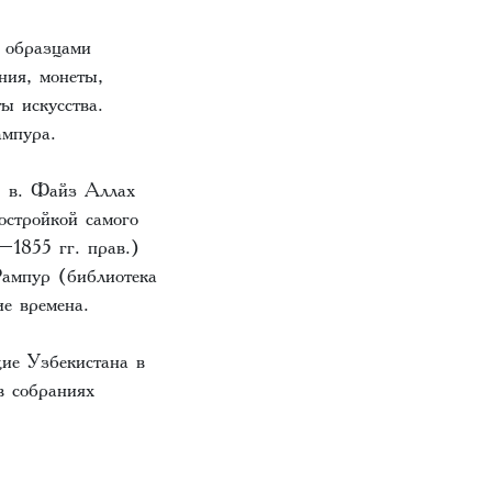
 образцами
ния, монеты,
ы искусства.
ампура.
I в. Файз Аллах
остройкой самого
–1855 гг. прав.)
Рампур (библиотека
ие времена.
дие Узбекистана в
в собраниях