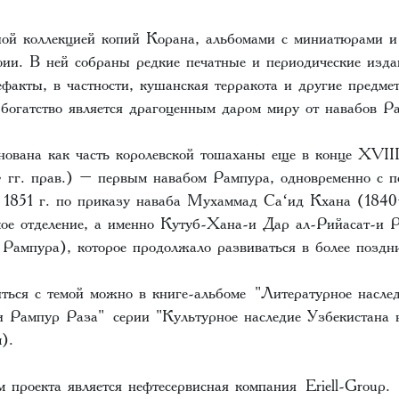
ой коллекцией копий Корана, альбомами с миниатюрами и
фии. В ней собраны редкие печатные и периодические изда
ефакты, в частности, кушанская терракота и другие предмет
 богатство является драгоценным даром миру от навабов Р
нована как часть королевской тошаханы еще в конце XVII
гг. прав.) – первым навабом Рампура, одновременно с п
 1851 г. по приказу наваба Мухаммад Саʻид Кхана (1840
мое отделение, а именно Кутуб-Хана-и Дар ал-Рийасат-и 
 Рампура), которое продолжало развиваться в более поздн
ться с темой можно в книге-альбоме "Литературное насле
и Рампур Раза" серии "Культурное наследие Узбекистана 
).
 проекта является нефтесервисная компания Eriell-Group.