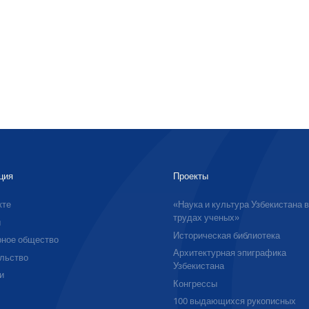
ция
Проекты
кте
«Наука и культура Узбекистана 
трудах ученых»
ы
Историческая библиотека
ное общество
Архитектурная эпиграфика
льство
Узбекистана
и
Конгрессы
100 выдающихся рукописных