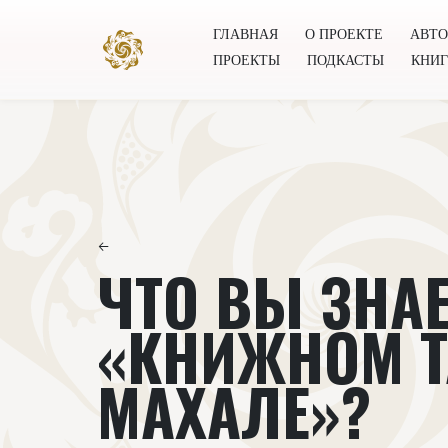
ГЛАВНАЯ
О ПРОЕКТЕ
АВТ
ПРОЕКТЫ
ПОДКАСТЫ
КНИ
Главная
О проекте
Авторы
Всемирное общест
←
ЧТО ВЫ ЗНАЕ
«КНИЖНОМ 
МАХАЛЕ»?