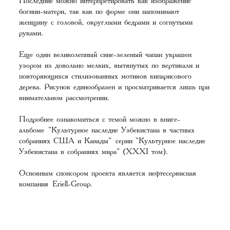
Последние можно интерпретировать как изображение
богини-матери, так как по форме они напоминают
женщину с головой, округлыми бедрами и согнутыми
руками.
Еще один великолепный сине-зеленый чапан украшен
узором из довольно мелких, вытянутых по вертикали и
повторяющихся стилизованных мотивов кипарисового
дерева. Рисунок единообразен и просматривается лишь при
внимательном рассмотрении.
Подробнее ознакомиться с темой можно в книге-
альбоме
"Культурное наследие Узбекистана в частных
собраниях США и Канады"
серии "Культурное наследие
Узбекистана в собраниях мира" (XXXI том).
Основным спонсором проекта является нефтесервисная
компания
Eriell-Group
.