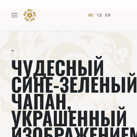
RU
UZ
EN
←
ЧУДЕСНЫЙ
Главная
О проекте
Авторы
Всемирное общество
СИНЕ-ЗЕЛЕНЫ
Издательство
Новости
ЧАПАН,
Проекты
Подкасты
УКРАШЕННЫЙ
Книги
Видеолекторий
ИЗОБРАЖЕНИЕ