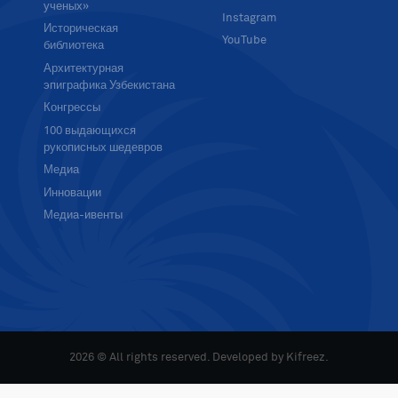
ученых»
Instagram
Историческая
YouTube
библиотека
Архитектурная
эпиграфика Узбекистана
Конгрессы
100 выдающихся
рукописных шедевров
Медиа
Инновации
Медиа-ивенты
2026 © All rights reserved. Developed by
Kifreez
.