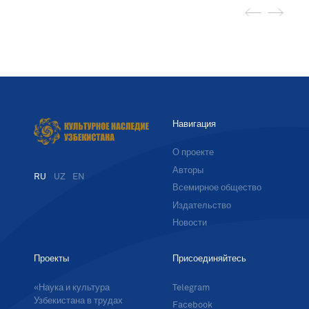
Навигация
О проекте
Авторы
RU
UZ
EN
Всемирное общество
Издательство
Новости
Проекты
Присоединяйтесь
«Наука и культура
Telegram
Узбекистана в трудах
Facebook