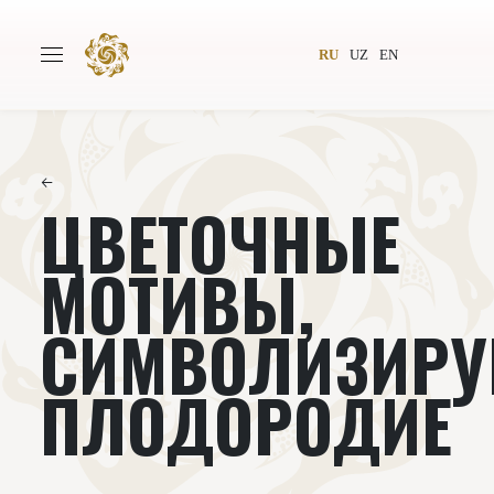
RU
UZ
EN
←
ЦВЕТОЧНЫЕ
Главная
О проекте
Авторы
Всемирное общество
МОТИВЫ,
Издательство
Новости
СИМВОЛИЗИР
Проекты
Подкасты
ПЛОДОРОДИЕ
Книги
Видеолекторий