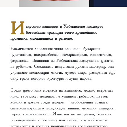
И
скусство вышивки в Узбекистане наследует
богатейшие традиции этого древнейшего
промысла, сложившиеся в регионе.
Различаются локальные типы вышивок: бухарская,
нуратинская, шахрисабзская, самаркандская, ташкентская,
ферганская. Вышивки из Узбекистана заслуженно ценятся
за рубежом. Созданные искусными руками мастериц, они
украшают экспозиции многих музеев мира, раскрывая еще
одну грань истории, культуры и души народа.
Среди цветочных мотивов на вышивках можно встретить
ирис, гвоздику, тюльпан, петушиный гребешок, цветок
яблони и другие среди плодов – изображения граната,
символизирующего плодородие, вишни, черешни, миндаля,
перца, головки мака… Известен мотив цветка, близкого
по очертаниям к тюльпану или лилии; похожий цветок
встречается в древних произведениях среднеазиатского