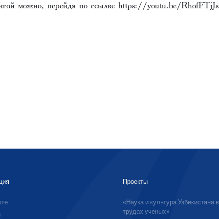
игой можно, перейдя по ссылке
https://youtu.be/RhofFTjJ
ция
Проекты
кте
«Наука и культура Узбекистана 
трудах ученых»
ы