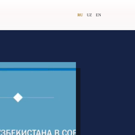
RU
UZ
EN
и
Видеолекторий