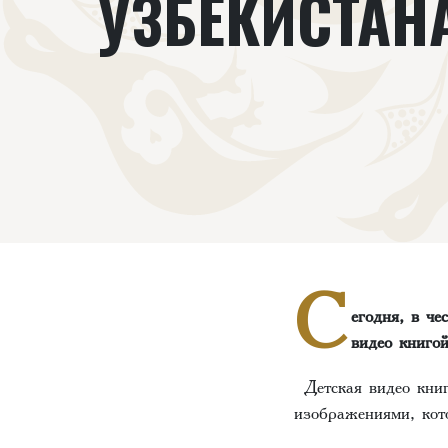
УЗБЕКИСТАН
С
егодня, в ч
видео книго
Детская видео книг
изображениями, ко