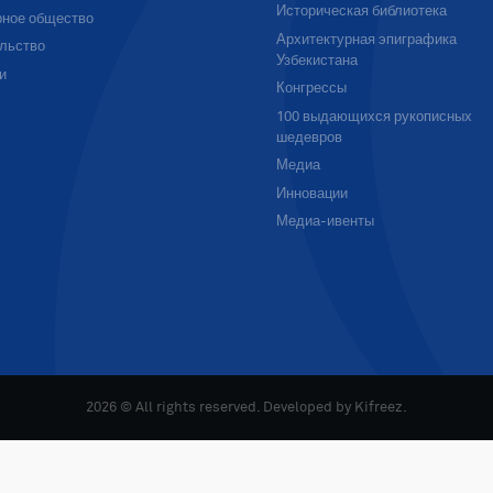
Историческая библиотека
ное общество
Архитектурная эпиграфика
льство
Узбекистана
и
Конгрессы
100 выдающихся рукописных
шедевров
Медиа
Инновации
Медиа-ивенты
2026 © All rights reserved. Developed by
Kifreez
.