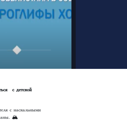
ться с детской
теля с наскальными
траны. 🏔