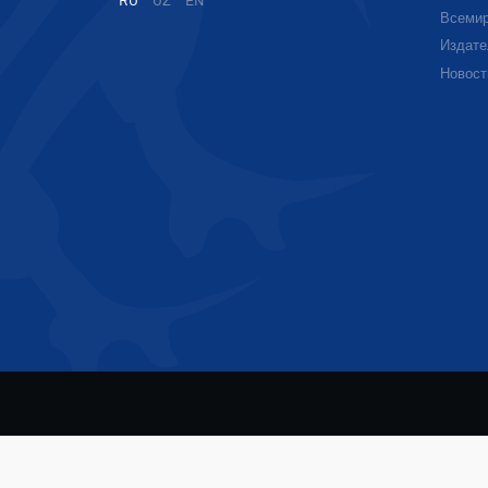
RU
UZ
EN
Всемир
Издате
Новост