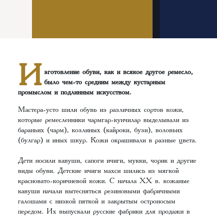
И
зготовление обуви, как и всякое другое ремесло,
было чем-то средним между кустарным
промыслом и подлинным искусством.
Мастера-усто шили обувь из различных сортов кожи,
которые ремесленники чармгар-кунчилар выделывали из
бараньих (чарм), козлиных (кайроки, бузи), воловьих
(булгар) и иных шкур. Кожи окрашивали в разные цвета.
Дети носили кавуши, сапоги ичиги, мукки, чорик и другие
виды обуви. Детские ичиги махси шились из мягкой
красновато-коричневой кожи. С начала ХХ в. кожаные
кавуши начали вытесняться резиновыми фабричными
галошами с низкой пяткой и закрытым остроносым
передом. Их выпускали русские фабрики для продажи в