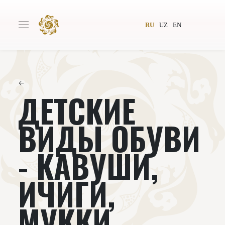
RU
UZ
EN
←
ДЕТСКИЕ
Главная
О проекте
Авторы
Всемирное общество
ВИДЫ ОБУВИ
Издательство
Новости
- КАВУШИ,
Проекты
Подкасты
ИЧИГИ,
Книги
Видеолекторий
МУККИ