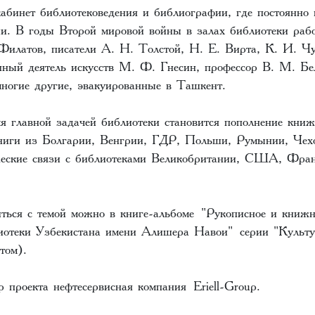
абинет библиотековедения и библиографии, где постоянно 
ии. В годы Второй мировой войны в залах библиотеки раб
Филатов, писатели А. Н. Толстой, Н. Е. Вирта, К. И. Чу
нный деятель искусств М. Ф. Гнесин, профессор В. М. Бе
многие другие, эвакуированные в Ташкент.
мя главной задачей библиотеки становится пополнение кни
ниги из Болгарии, Венгрии, ГДР, Польши, Румынии, Чехо
еские связи с библиотеками Великобритании, США, Фра
ться с темой можно в книге-альбоме "Рукописное и книжн
отеки Узбекистана имени Алишера Навои" серии "Культу
 том).
 проекта нефтесервисная компания Eriell-Group.