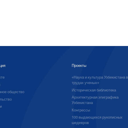
ция
Проекты
кте
«Наука и культура Узбекистана 
трудах ученых»
ы
Историческая библиотека
ное общество
Архитектурная эпиграфика
льство
Узбекистана
и
Конгрессы
100 выдающихся рукописных
шедевров