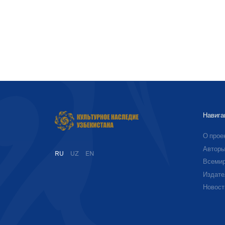
Навига
О прое
Автор
RU
UZ
EN
Всемир
Издате
Новост