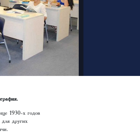
ография.
нце 1930-х годов
 для других
ячи.