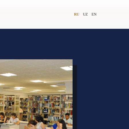
RU
UZ
EN
и
Видеолекторий