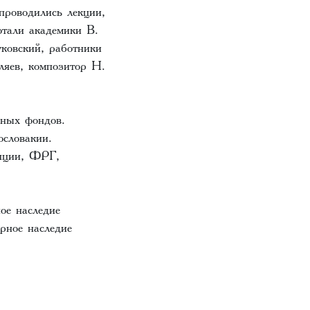
проводились лекции,
отали академики В.
ковский, работники
ляев, композитор Н.
жных фондов.
словакии.
нции, ФРГ,
ое наследие
рное наследие