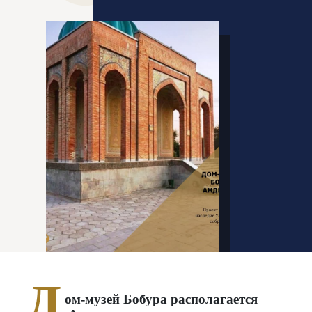
Д
ом-музей Бобура располагается