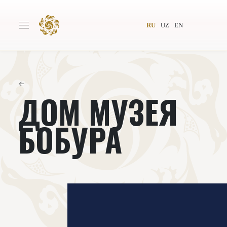
RU
UZ
EN
←
ДОМ МУЗЕЯ
Главная
О проекте
Авторы
Всемирное общество
БОБУРА
Издательство
Новости
Проекты
Подкасты
Книги
Видеолекторий