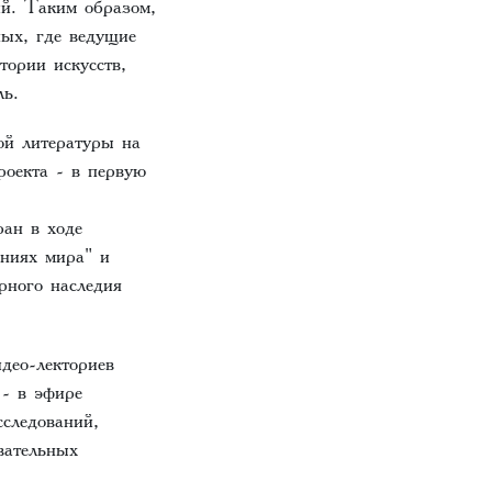
ий. Таким образом,
ных, где ведущие
ории искусств,
ь.
ой литературы на
роекта - в первую
ан в ходе
аниях мира" и
ного наследия
део-лекториев
 - в эфире
сследований,
вательных