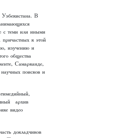
в Узбекистана. В
занимающихся
ые с теми или иными
 причастных к этой
ию, изучению и
того общества
кенте, Самарканде,
 научных поисков и
ультимедийный,
ромный архив
ике видео
часть докладчиков