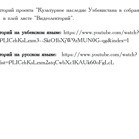
кторий проекта "Культурное наследие Узбекистана в собра
в плей листе "Видеолекторий".
торий на узбекском языке:
https://www.youtube.com/watch?
st=PLICehKsLzxm3--SktO1bXjW9zMUN0G-qg&index=1
торий на русском языке:
https://www.youtube.com/watch?
ist=PLICehKsLzxm2atqCwbXc1KAUk60oFgLcL