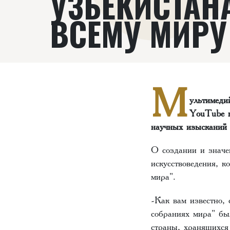
УЗБЕКИСТАН
ВСЕМУ МИРУ
М
ультимеди
YouTube к
научных изысканий 
О создании и значе
искусствоведения, 
мира".
-Как вам известно, 
собраниях мира" бы
страны, хранящихс