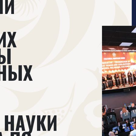
ИИ
ИХ
ДЫ
ЧНЫХ
 НАУКИ