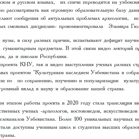
йском и русском языках, их спичи переводятся на узбекск
но рассматривать как огромную образовательную базу дан
елают сообщения об актуальных проблемах археологии, ист
иных смежных дисциплин- прокомментировала Эльмира Гюл
и вузы, в силу разных причин, испытывают дефицит научн
 гуманитарным предметам. В этой связи видео лекторий п
ам, да и школам Республики.
проекта КНУ, так и видео выступления ученых разных стр
имых проектом "Культурным наследием Узбекистана в собр
ом по по сохранению, изучению и популяризации культур
огромный вклад в науку и образование нашей страны.
м этапом работы проекта в 2020 году стала трансляция ви
твенных ученых -археологов, востоковедов, искусствоведов
телеканалов Узбекистана. Более 100 уникальных научных и
стали доступны ученикам школ и студентам высших образо
траны.