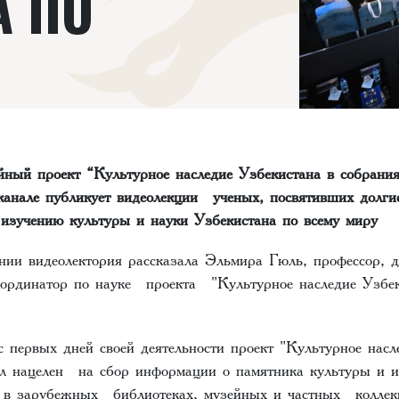
А ПО
йный проект “Культурное наследие Узбекистана в собрани
анале публикует видеолекции ученых, посвятивших долги
изучению культуры и науки Узбекистана по всему миру
нии видеолектория рассказала Эльмира Гюль, профессор, д
координатор по науке проекта "Культурное наследие Узбек
с первых дней своей деятельности проект "Культурное насл
л нацелен на сбор информации о памятника культуры и и
я в зарубежных библиотеках, музейных и частных коллек