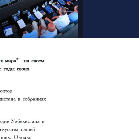
ях мира” на своем
е годы своих
октор
истана в собраниях
едие Узбекистана в
скусства нашей
циях. Однако