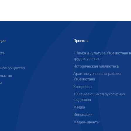
ция
Проекты
кте
«Наука и культура Узбекистана 
трудах ученых»
ы
Историческая библиотека
ное общество
Архитектурная эпиграфика
льство
Узбекистана
и
Конгрессы
100 выдающихся рукописных
шедевров
Медиа
Инновации
Медиа-ивенты