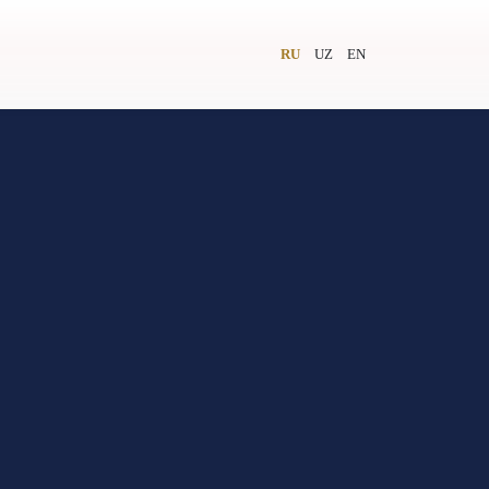
RU
UZ
EN
и
Видеолекторий