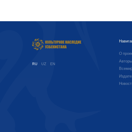
Навига
О прое
Автор
RU
UZ
EN
Всемир
Издате
Новост