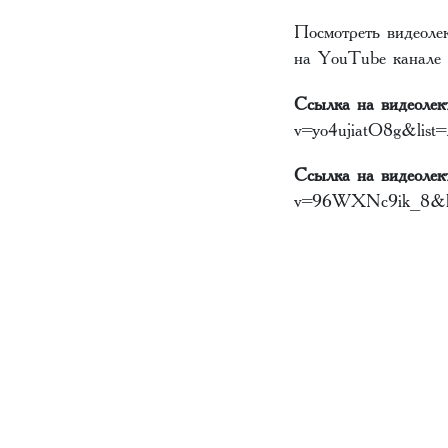
Посмотреть видеоле
на YouTube канале 
Ссылка на видеолек
v=yo4ujiatO8g&li
Ccылка на видеолек
v=96WXNc9ik_8&l