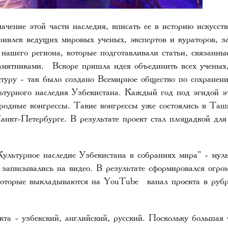
чение этой части наследия, вписать ее в историю искусст
привлек ведущих мировых ученых, экспертов и кураторов, 
 нашего региона, которые подготавливали статьи, связанн
амятниками. Вскоре пришла идея объединить всех ученых,
ктуру - так было создано Всемирное общество по сохранен
турного наследия Узбекистана. Каждый год под эгидой э
родные конгрессы. Такие конгрессы уже состоялись в Таш
анкт-Петербурге. В результате проект стал площадкой для
Культурное наследие Узбекистана в собраниях мира" - м
 записывались на видео. В результате сформировался ог
которые выкладываются на YouTube канал проекта в рубр
та - узбекский, английский, русский. Поскольку большая 