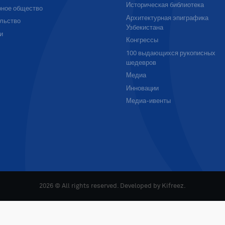
Историческая библиотека
ное общество
Архитектурная эпиграфика
льство
Узбекистана
и
Конгрессы
100 выдающихся рукописных
шедевров
Медиа
Инновации
Медиа-ивенты
2026 © All rights reserved. Developed by
Kifreez
.