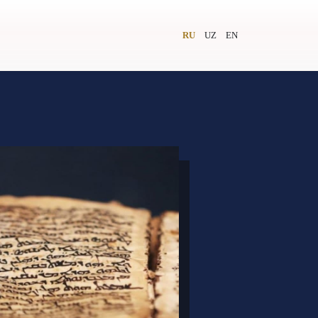
RU
UZ
EN
и
Видеолекторий