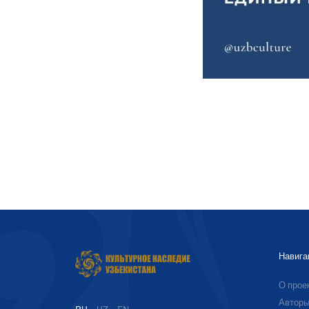
Навига
О прое
Автор