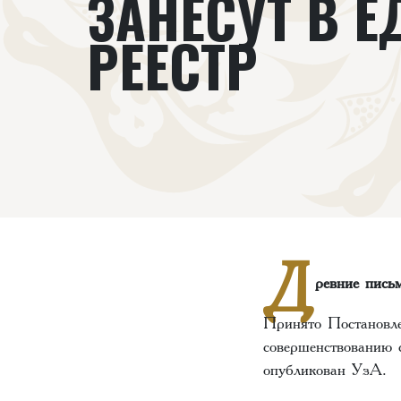
ЗАНЕСУТ В 
РЕЕСТР
Д
ревние пись
Принято Постановле
совершенствованию 
опубликован УзА.