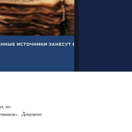
ах по
очников». Документ