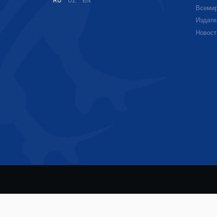
RU
UZ
EN
Всемир
Издате
Новост