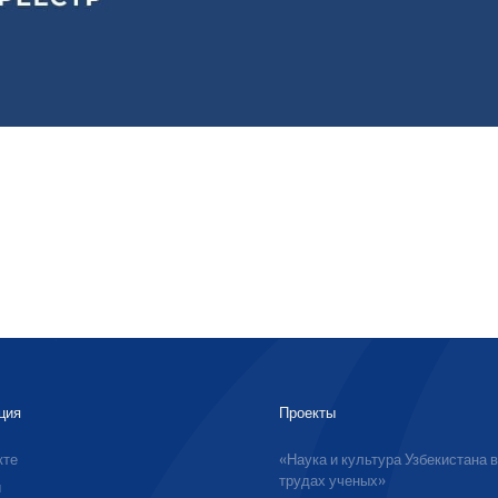
ция
Проекты
кте
«Наука и культура Узбекистана 
трудах ученых»
ы