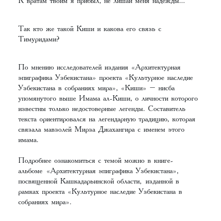
К вратам твоим я прибыл, не лишай меня надежды..."
Так кто же такой Киши и какова его связь с
Тимуридами?
По мнению исследователей издания «Архитектурная
эпиграфика Узбекистана» проекта «Культурное наследие
Узбекистана в собраниях мира»,‌‌ «Киши» – нисба
упомянутого выше Имама ал-Киши, о личности которого
известны только недостоверные легенды. Составитель
текста ориентировался на легендарную традицию, которая
связала мавзолей Мирза Джахангира с именем этого
имама.
Подробнее ознакомиться с темой можно в книге-
альбоме
«Архитектурная эпиграфика Узбекистана»,
посвященной Кашкадарьинской области,
изданной в
рамках проекта «Культурное наследие Узбекистана в
собраниях мира».‌‌