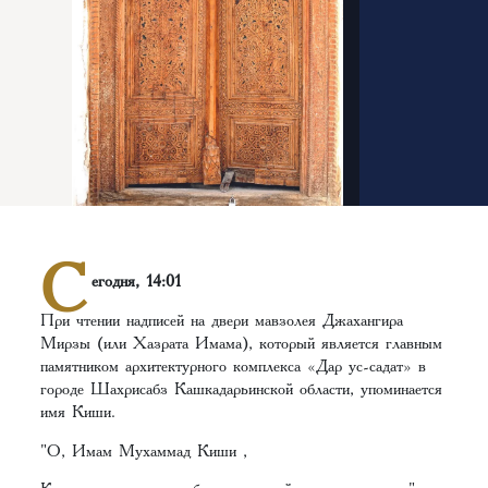
С
егодня, 14:01
При чтении надписей на двери мавзолея Джахангира
Мирзы (или Хазрата Имама), который является главным
памятником архитектурного комплекса «Дар ус-садат» в
городе Шахрисабз Кашкадарьинской области, упоминается
имя Киши.
"О, Имам Мухаммад Киши ,