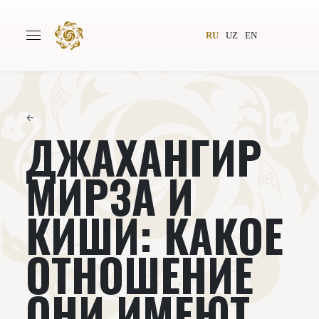
RU
UZ
EN
←
ДЖАХАНГИР
Главная
О проекте
Авторы
Всемирное общество
МИРЗА И
Издательство
Новости
КИШИ: КАКОЕ
Проекты
Подкасты
ОТНОШЕНИЕ
Книги
Видеолекторий
ОНИ ИМЕЮТ