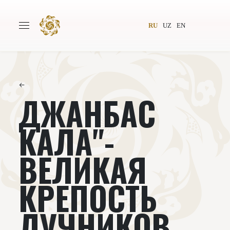
RU
UZ
EN
←
ДЖАНБАС
Главная
О проекте
Авторы
Всемирное общество
КАЛА"-
Издательство
Новости
ВЕЛИКАЯ
Проекты
Подкасты
КРЕПОСТЬ
Книги
Видеолекторий
ЛУЧНИКОВ.