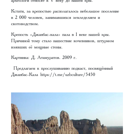
археологи относят к V веку до нашей эры.
Кстати, за крепостью располагалось небольшое поселение
в 2 000 человек, занимавшихся земледелием и
скотоводством.
Крепость «Джанбас-кала» пала в I веке нашей эры.
Причиной тому стало нашествие кочевников, штурмом
взявших её мощные стены.
Картинка: Д. Атамуратов. 2009 г.
Предлагаем к прослушиванию подкаст, посвящённый
Джанбас-Кала
https://t.me/uzbculture/5450