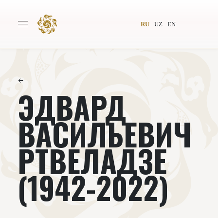
RU
UZ
EN
←
ЭДВАРД
Главная
О проекте
Авторы
Всемирное общество
ВАСИЛЬЕВИЧ
Издательство
Новости
РТВЕЛАДЗЕ
Проекты
Подкасты
(1942-2022)
Книги
Видеолекторий