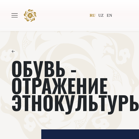
RU
UZ
EN
←
ОБУВЬ -
Главная
О проекте
Авторы
Всемирное общество
ОТРАЖЕНИЕ
Издательство
Новости
ЭТНОКУЛЬТУР
Проекты
Подкасты
Книги
Видеолекторий