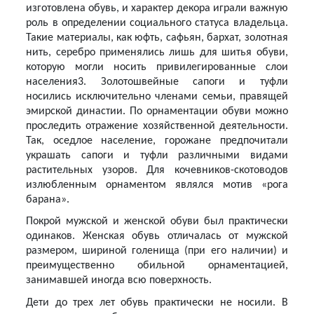
изготовлена обувь, и характер декора играли важную
роль в определении социального статуса владельца.
Такие материалы, как юфть, сафьян, бархат, золотная
нить, серебро применялись лишь для шитья обуви,
которую могли носить привилегированные слои
населения3. Золотошвейные сапоги и туфли
носились исключительно членами семьи, правящей
эмирской династии. По орнаментации обуви можно
проследить отражение хозяйственной деятельности.
Так, оседлое население, горожане предпочитали
украшать сапоги и туфли различными видами
растительных узоров. Для кочевников-скотоводов
излюбленным орнаментом являлся мотив «рога
барана».
Покрой мужской и женской обуви был практически
одинаков. Женская обувь отличалась от мужской
размером, шириной голенища (при его наличии) и
преимущественно обильной орнаментацией,
занимавшей иногда всю поверхность.
Дети до трех лет обувь практически не носили. В