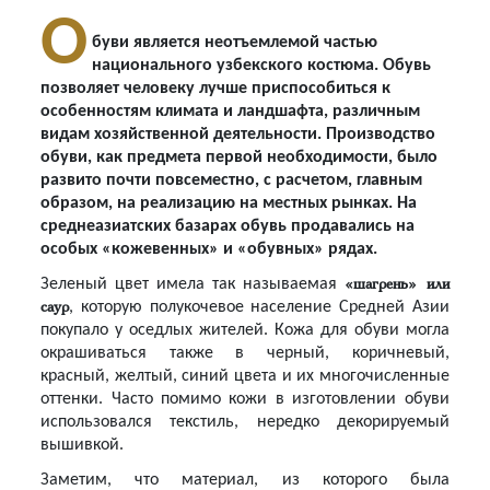
О
буви является неотъемлемой частью
национального узбекского костюма. Обувь
позволяет человеку лучше приспособиться к
особенностям климата и ландшафта, различным
видам хозяйственной деятельности. Производство
обуви, как предмета первой необходимости, было
развито почти повсеместно, с расчетом, главным
образом, на реализацию на местных рынках. На
среднеазиатских базарах обувь продавались на
особых «кожевенных» и «обувных» рядах.
«шагрень» или
Зеленый цвет имела так называемая
саур
, которую полукочевое население Средней Азии
покупало у оседлых жителей. Кожа для обуви могла
окрашиваться также в черный, коричневый,
красный, желтый, синий цвета и их многочисленные
оттенки. Часто помимо кожи в изготовлении обуви
использовался текстиль, нередко декорируемый
вышивкой.
Заметим, что материал, из которого была