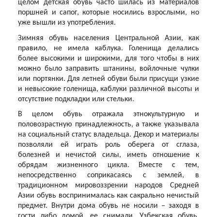
целом детская обувь часто шилась из материалов
поршней и сапог, которые носились взрослыми, но
уже вышли из употребления.
Зимняя обувь населения Центральной Азии, как
правило, не имела каблука. Голенища делались
более высокими и широкими, для того чтобы в них
можно было заправить штанины, войлочные чулки
или портянки. Для летней обуви были присущи узкие
и невысокие голенища, каблуки различной высоты и
отсутствие подкладки или стельки.
В целом обувь отражала этнокультурную и
половозрастную принадлежность, а также указывала
на социальный статус владельца. Декор и материалы
позволяли ей играть роль оберега от сглаза,
болезней и нечистой силы, иметь отношение к
обрядам жизненного цикла. Вместе с тем,
непосредственно соприкасаясь с землей, в
традиционном мировоззрении народов Средней
Азии обувь воспринималась как сакрально нечистый
предмет. Внутри дома обувь не носили – заходя в
гости либо домой, ее снимали. Узбекская обувь,