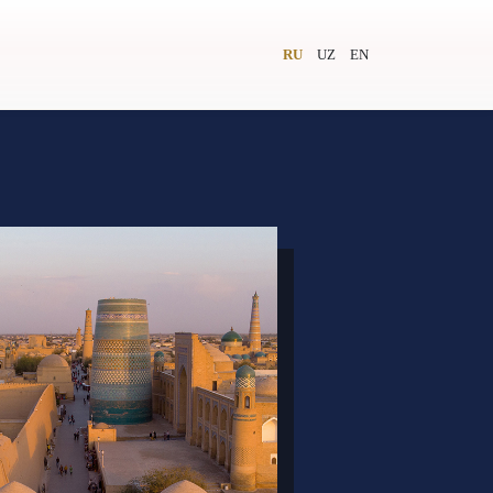
RU
UZ
EN
и
Видеолекторий