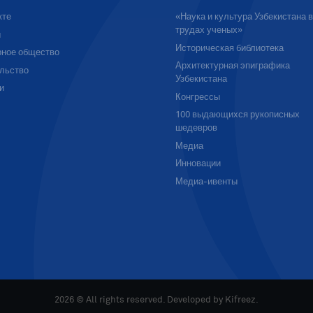
кте
«Наука и культура Узбекистана 
трудах ученых»
ы
Историческая библиотека
ное общество
Архитектурная эпиграфика
льство
Узбекистана
и
Конгрессы
100 выдающихся рукописных
шедевров
Медиа
Инновации
Медиа-ивенты
2026 © All rights reserved. Developed by
Kifreez
.