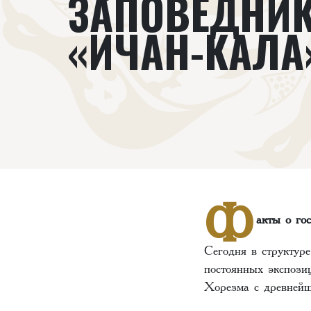
ЗАПОВЕДНИ
«ИЧАН-КАЛ
Ф
акты о г
Сегодня в структур
постоянных экспози
Хорезма с древнейш