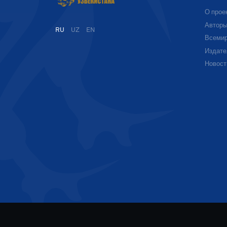
О прое
Автор
RU
UZ
EN
Всемир
Издате
Новост