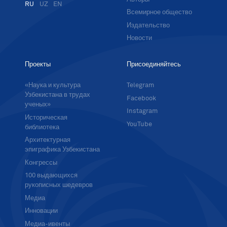
RU
UZ
EN
Всемирное общество
Издательство
Новости
Проекты
Присоединяйтесь
«Наука и культура
Telegram
Узбекистана в трудах
Facebook
ученых»
Instagram
Историческая
YouTube
библиотека
Архитектурная
эпиграфика Узбекистана
Конгрессы
100 выдающихся
рукописных шедевров
Медиа
Инновации
Медиа-ивенты