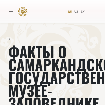
RU
UZ
EN
←
ФАКТЫ О
Главная
О проекте
Авторы
Всемирное общество
САМАРКАНДСК
Издательство
Новости
ГОСУДАРСТВЕ
Проекты
Подкасты
МУЗЕЕ-
Книги
Видеолекторий
ЗАПОВЕДНИКЕ