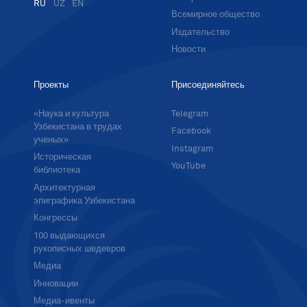
RU
UZ
EN
Всемирное общество
Издательство
Новости
Проекты
Присоединяйтесь
«Наука и культура
Telegram
Узбекистана в трудах
Facebook
ученых»
Instagram
Историческая
YouTube
библиотека
Архитектурная
эпиграфика Узбекистана
Конгрессы
100 выдающихся
рукописных шедевров
Медиа
Инновации
Медиа-ивенты