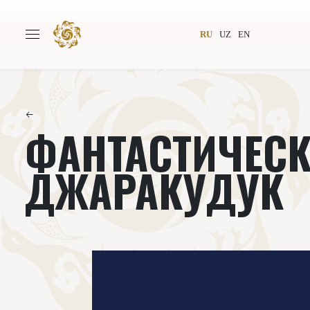
RU
UZ
EN
←
ФАНТАСТИЧЕС
Главная
О проекте
Авторы
Всемирное общество
ДЖАРАКУДУК
Издательство
Новости
Проекты
Подкасты
Книги
Видеолекторий