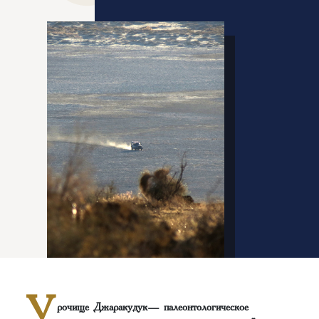
У
рочище Джаракудук— палеонтологическое