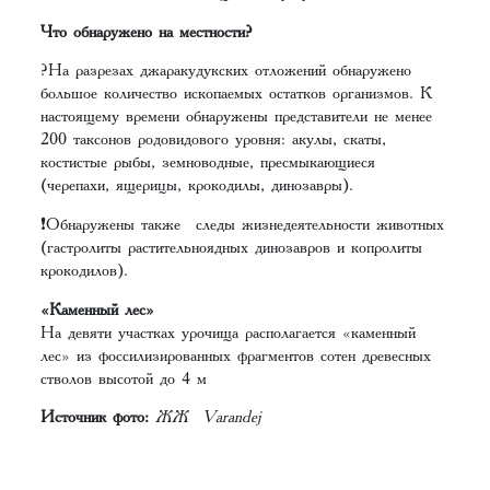
Что обнаружено на местности?
?На разрезах джаракудукских отложений обнаружено
большое количество ископаемых остатков организмов. К
настоящему времени обнаружены представители не менее
200 таксонов родовидового уровня: акулы, скаты,
костистые рыбы, земноводные, пресмыкающиеся
(черепахи, ящерицы, крокодилы, динозавры).
❗️Обнаружены также следы жизнедеятельности животных
(гастролиты растительноядных динозавров и копролиты
крокодилов).
«Каменный лес»
На девяти участках урочища располагается «каменный
лес» из фоссилизированных фрагментов сотен древесных
стволов высотой до 4 м
Источник фото:
ЖЖ Varandej