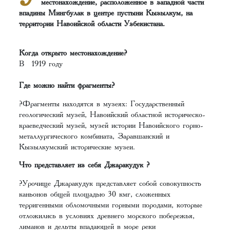
местонахождение, расположенное в западной части
впадины Мингбулак в центре пустыни Кызылкум, на
территории Навоийской области Узбекистана.
Когда открыто местонахождение?
В 1919 году
Где можно найти фрагменты?
?Фрагменты находятся в музеях: Государственный
геологический музей, Навоийский областной историческо-
краеведческий музей, музей истории Навоийского горно-
металлургического комбината, Заравшанский и
Кызылкумский исторические музеи.
Что представляет из себя Джаракудук ?
?Урочище Джаракудук представляет собой совокупность
каньонов общей площадью 30 км², сложенных
терригенными обломочными горными породами, которые
отложились в условиях древнего морского побережья,
лиманов и дельты впадающей в море реки