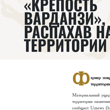
«КРЕПОСТЬ
ВАРДАНЗИ»,
РАСПАХАВ НА
ТЕРРИТОРИИ
Ф
ермер пов
территори
Материальный ущерб
территории памятник
сообщает Uznews (htt