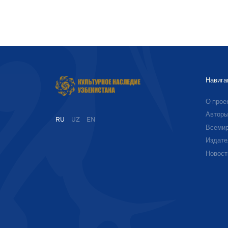
Навига
О прое
Автор
RU
UZ
EN
Всемир
Издате
Новост