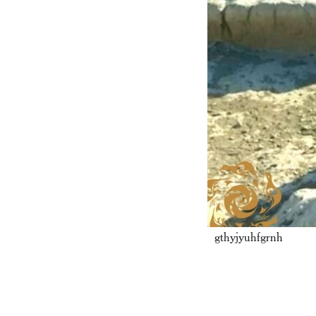
gthyjyuhfgrnh