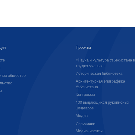
ция
Проекты
кте
«Наука и культура Узбекистана 
трудах ученых»
ы
Историческая библиотека
ное общество
Архитектурная эпиграфика
льство
Узбекистана
и
Конгрессы
100 выдающихся рукописных
шедевров
Медиа
Инновации
Медиа-ивенты