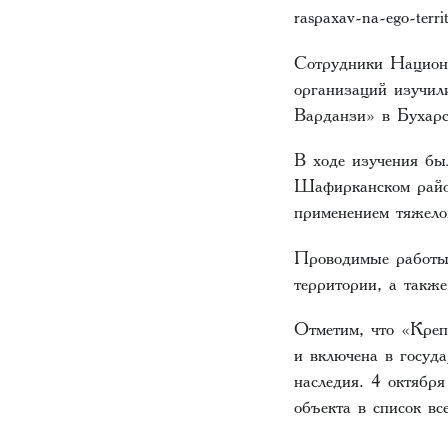
raspaxav-na-ego-territ
Сотрудники Национа
организаций изучил
Варданзи» в Бухар
В ходе изучения бы
Шафирканском район
применением тяжелой
Проводимые работы 
территории, а также
Отметим, что «Креп
и включена в госуд
наследия. 4 октябр
объекта в список 