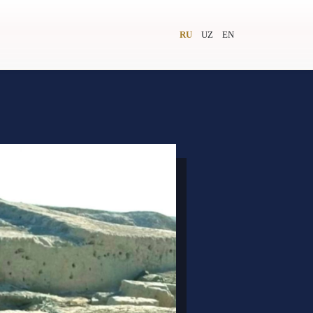
RU
UZ
EN
и
Видеолекторий