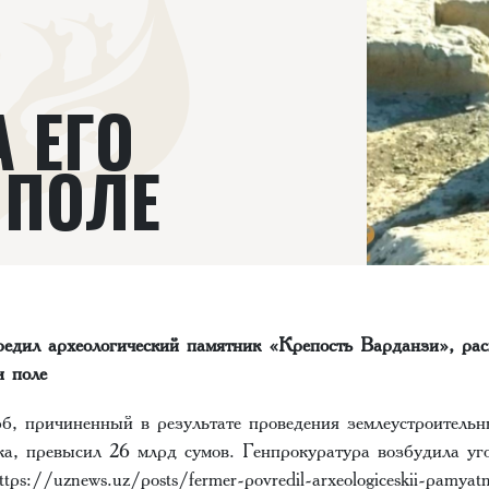
 ЕГО
 ПОЛЕ
редил археологический памятник «Крепость Варданзи», рас
и поле
, причиненный в результате проведения землеустроительн
а, превысил 26 млрд сумов. Генпрокуратура возбудила уго
ps://uznews.uz/posts/fermer-povredil-arxeologiceskii-pamyatn