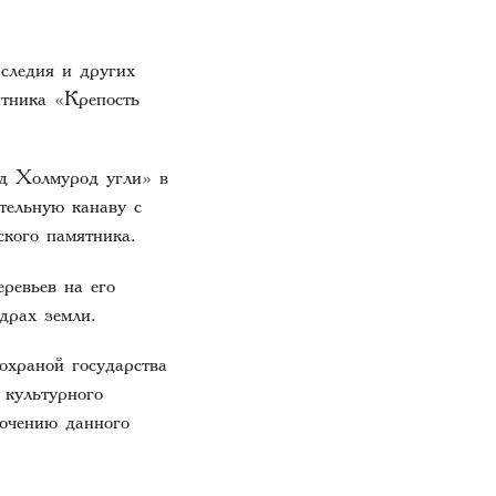
следия и других
ятника «Крепость
ад Холмурод угли» в
тельную канаву с
ского памятника.
ревьев на его
драх земли.
охраной государства
 культурного
лючению данного