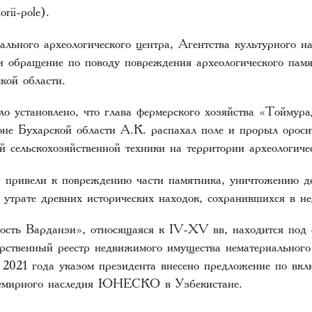
orii-pole).
льного археологического центра, Агентства культурного на
и обращение по поводу повреждения археологического пам
ской области.
ло установлено, что глава фермерского хозяйства «Тоймур
е Бухарской области А.К. распахал поле и прорыл ороси
 сельскохозяйственной техники на территории археологиче
привели к повреждению части памятника, уничтожению де
 утрате древних исторических находок, сохранившихся в не
ость Варданзи», относящаяся к IV-XV вв, находится под 
арственный реестр недвижимого имущества нематериального
я 2021 года указом президента внесено предложение по вк
всемирного наследия ЮНЕСКО в Узбекистане.