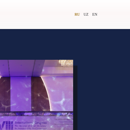
RU
UZ
EN
и
Видеолекторий