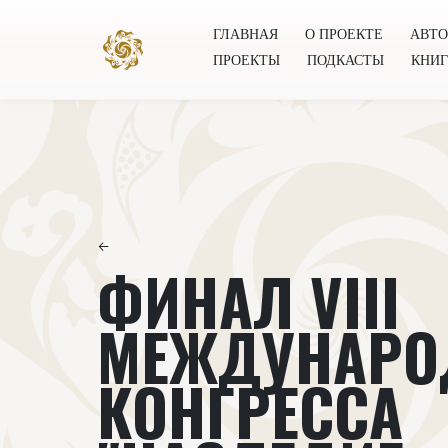
ГЛАВНАЯ
О ПРОЕКТЕ
АВТ
ПРОЕКТЫ
ПОДКАСТЫ
КНИ
Главная
О проекте
Авторы
Всемирное общест
←
ФИНАЛ VIII
МЕЖДУНАРО
КОНГРЕССА