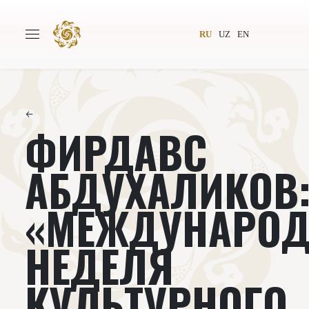
RU
UZ
EN
←
ФИРДАВС
Главная
О проекте
Авторы
Всемирное общество
АБДУХАЛИКОВ
Издательство
Новости
«МЕЖДУНАРО
Проекты
Подкасты
НЕДЕЛЯ
Книги
Видеолекторий
КУЛЬТУРНОГО