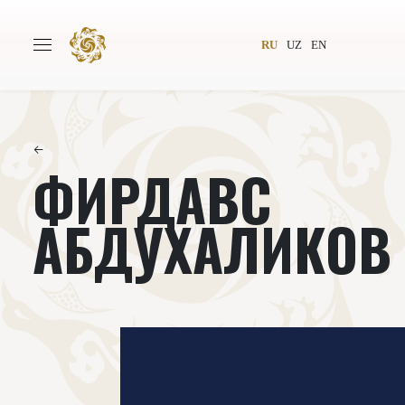
RU
UZ
EN
←
ФИРДАВС
Главная
О проекте
Авторы
Всемирное общество
АБДУХАЛИКОВ
Издательство
Новости
Проекты
Подкасты
Книги
Видеолекторий