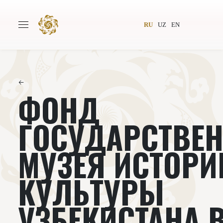
RU
UZ
EN
←
ФОНД
Главная
О проекте
Авторы
Всемирное общество
ГОСУДАРСТВЕ
Издательство
Новости
МУЗЕЯ ИСТОРИ
Проекты
Подкасты
КУЛЬТУРЫ
Книги
Видеолекторий
УЗБЕКИСТАНА 