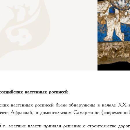
согдийских настенных росписей
ких настенных росписей были обнаружены в начале ХХ 
ъекте Афрасиаб, в домонгольском Самарканде (современн
 г. местные власти приняли решение о строительстве дорог