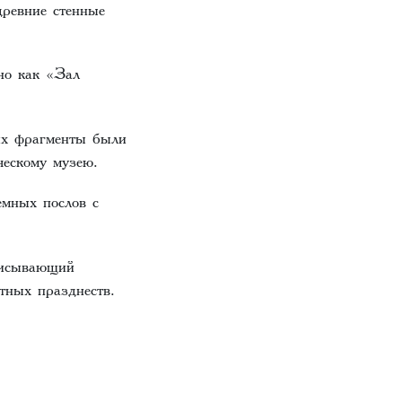
ревние стенные
но как «Зал
их фрагменты были
ческому музею.
емных послов с
описывающий
тных празднеств.