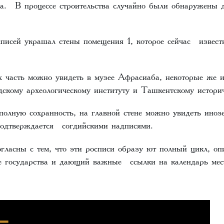
а. В процессе строительства случайно были обнаружены д
исей украшал стены помещения 1, которое сейчас извест
 часть можно увидеть в музее Афрасиаба, некоторые же 
скому археологическому институту и Ташкентскому истори
олную сохранность, на главной стене можно увидеть иноз
подтверждается согдийскими надписями.
огласны с тем, что эти росписи образу ют полный цикл, 
е государства и дающий важные ссылки на календарь мес