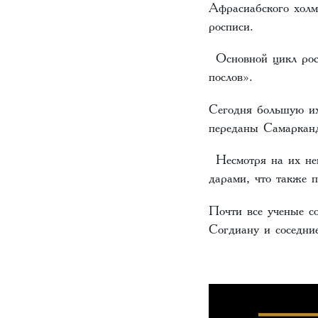
Афрасиабского холм
росписи.
Основной цикл росп
послов».
Сегодня большую их
переданы Самарканд
Несмотря на их неп
дарами, что также 
Почти все ученые с
Согдиану и соседни