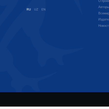
О прое
Автор
RU
UZ
EN
Всемир
Издате
Новост