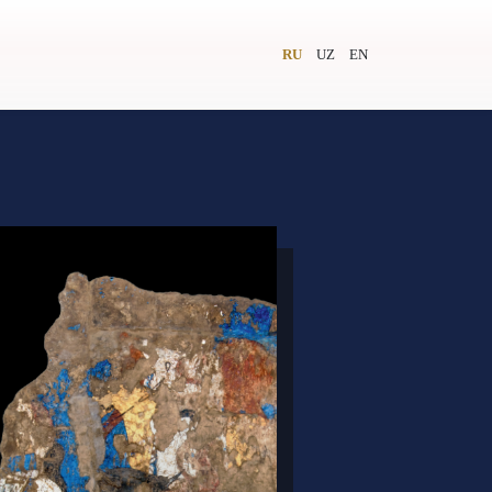
RU
UZ
EN
и
Видеолекторий