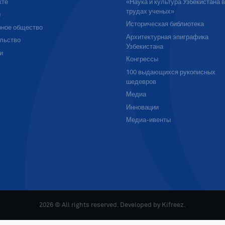
кте
«Наука и культура Узбекистана 
трудах ученых»
ы
Историческая библиотека
ное общество
Архитектурная эпиграфика
льство
Узбекистана
и
Конгрессы
100 выдающихся рукописных
шедевров
Медиа
Инновации
Медиа-ивенты
2026 © All rights reserved. Developed by
Kifreez
.