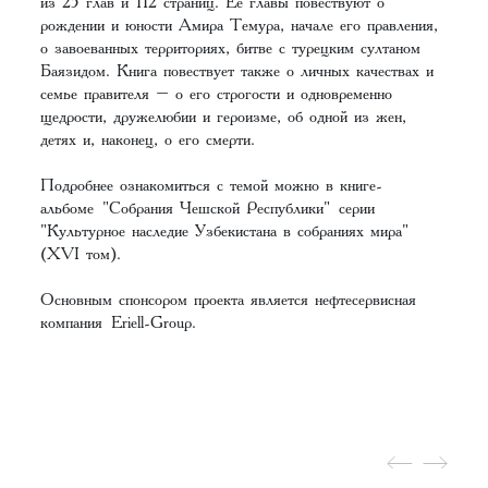
из 25 глав и 112 страниц. Ее главы повествуют о
рождении и юности Амира Темура, начале его правления,
о завоеванных территориях, битве с турецким султаном
Баязидом. Книга повествует также о личных качествах и
семье правителя – о его строгости и одновременно
щедрости, дружелюбии и героизме, об одной из жен,
детях и, наконец, о его смерти.
Подробнее ознакомиться с темой можно в книге-
альбоме
"Собрания Чешской Республики"
серии
"Культурное наследие Узбекистана в собраниях мира"
(XVI том).
Основным спонсором проекта является нефтесервисная
компания
Eriell-Group
.