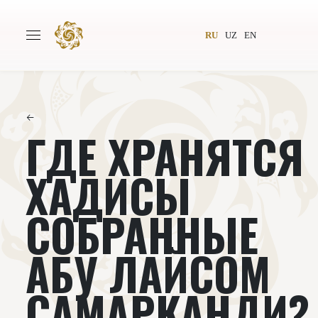
RU
UZ
EN
←
ГДЕ ХРАНЯТСЯ
Главная
О проекте
Авторы
Всемирное общество
ХАДИСЫ
Издательство
Новости
СОБРАННЫЕ
Проекты
Подкасты
АБУ ЛАЙСОМ
Книги
Видеолекторий
САМАРКАНДИ?