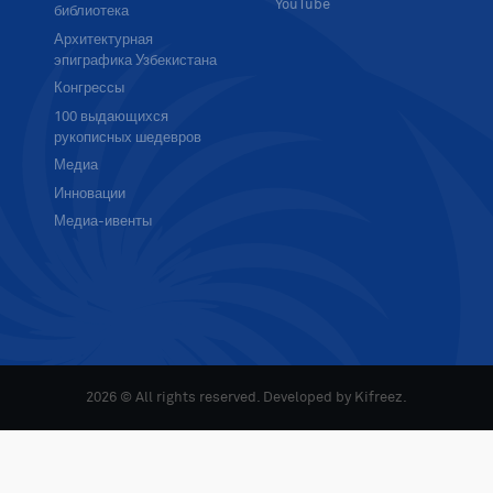
YouTube
библиотека
Архитектурная
эпиграфика Узбекистана
Конгрессы
100 выдающихся
рукописных шедевров
Медиа
Инновации
Медиа-ивенты
2026 © All rights reserved. Developed by
Kifreez
.