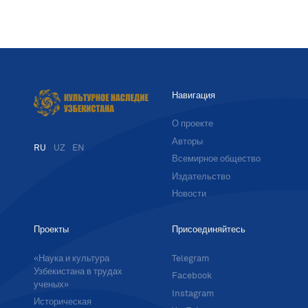
Навигация
О проекте
Авторы
RU
UZ
EN
Всемирное общество
Издательство
Новости
Проекты
Присоединяйтесь
«Наука и культура
Telegram
Узбекистана в трудах
Facebook
ученых»
Instagram
Историческая