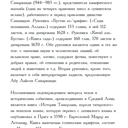
Самарканди (944–983 гг.), представителя ханафитского
мазхаба (одна из четырех правовых школ в суннитском
исламе), работавшего в период правления династии
Саманидов. Рукопись «Бустан ал-’арифин» («Сады
познавших Аллаха») содержит 153 главы, в ней 112
листов, и она датирована 1628 г. Рукопись «Китаб аль-
Бустан» («Книга сада») содержит 160 глав, 170 листов и
датирована 1670 г. Обе рукописи касаются одних и тех же
тем: о значении науки и человеческих знаний, об
исламском праве, логике, содержат фетвы, повествуют о
добрых нравах, об отношении к родителям, отношении
людей к животным и т.д. Вторая рукопись, кроме того,
включает в себя интерпретацию хадисов, предложенную
Абу Лайсом Самарканди.
Несомненным подтверждением интереса чехов к
историческим событиям, происходившим в Средней Азии,
является книга «История Тамерлана, короля татарского»
на чешском языке, которую перевел с латинского языка и
опубликовал в Праге в 1598 г. Бартоломей Мацер из
Летошиц. Книга напечатана готическим шрифтом, состоит