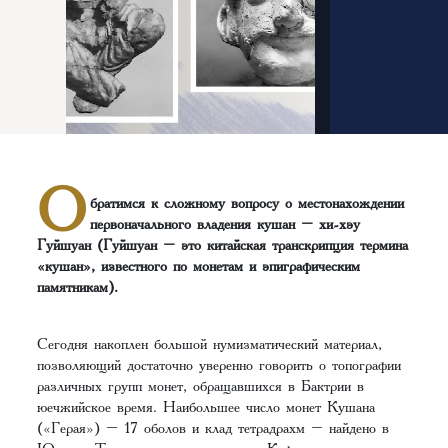
О
братимся к сложному вопросу о местонахождении
первоначального владения кушан – хи-хэу
Гуйшуан (Гуйшуан – это китайская транскрипция термина
«кушан», известного по монетам и эпиграфическим
памятникам).
Сегодня накоплен большой нумизматический материал,
позволяющий достаточно уверенно говорить о топографии
различных групп монет, обращавшихся в Бактрии в
юечжийское время. Наибольшее число монет Кушана
(«Герая») – 17 оболов и клад тетрадрахм – найдено в