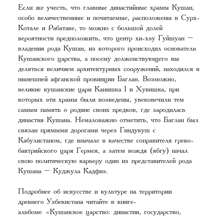
Если же учесть, что главные династийные храмы Кушан,
особо величественные и почитаемые, расположены в Сурх-
Котале и Рабатаке, то можно с большой долей
вероятности предположить, что центр хи-хэу Гуйшуан –
владения рода Кушан, из которого происходил основатель
Кушанского царства, а посему долженствующего вы
деляться величием архитектурных сооружений, находился в
нынешней афганской провинции Баглан. Возможно,
великие кушанские цари Канишка I и Хувишка, при
которых эти храмы были возведены, увековечили тем
самым память о родине своих предков, где зародилась
династия Кушана. Немаловажно отметить, что Баглан был
связан прямыми дорогами через Гиндукуш с
Кабулистаном, где вначале в качестве соправителя греко-
бактрийского царя Гермея, а затем вождя (ябгу) начал
свою политическую карьеру один из представителей рода
Кушана – Куджула Кадфиз.
Подробнее об искусстве и культуре на территории
древнего Узбекистана читайте в книге-
альбоме «Кушанское царство: династии, государство,