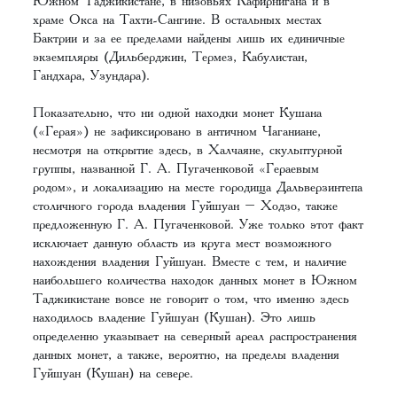
Южном Таджикистане, в низовьях Кафирнигана и в
храме Окса на Тахти-Сангине. В остальных местах
Бактрии и за ее пределами найдены лишь их единичные
экземпляры (Дильберджин, Термез, Кабулистан,
Гандхара, Узундара).
Показательно, что ни одной находки монет Кушана
(«Герая») не зафиксировано в античном Чаганиане,
несмотря на открытие здесь, в Халчаяне, скульптурной
группы, названной Г. А. Пугаченковой «Гераевым
родом», и локализацию на месте городища Дальверзинтепа
столичного города владения Гуйшуан – Ходзо, также
предложенную Г. А. Пугаченковой. Уже только этот факт
исключает данную область из круга мест возможного
нахождения владения Гуйшуан. Вместе с тем, и наличие
наибольшего количества находок данных монет в Южном
Таджикистане вовсе не говорит о том, что именно здесь
находилось владение Гуйшуан (Кушан). Это лишь
определенно указывает на северный ареал распространения
данных монет, а также, вероятно, на пределы владения
Гуйшуан (Кушан) на севере.