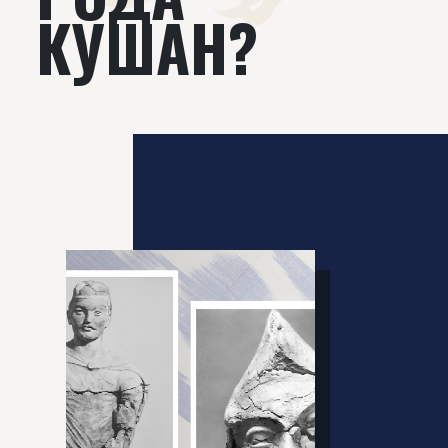
КУШАН?