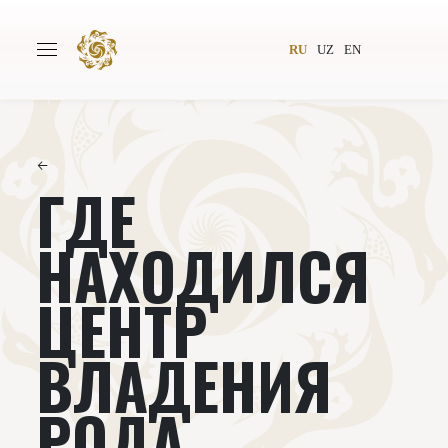
RU
UZ
EN
←
ГДЕ
Главная
О проекте
Авторы
Всемирное общество
НАХОДИЛСЯ
Издательство
Новости
ЦЕНТР
Проекты
Подкасты
ВЛАДЕНИЯ
Книги
Видеолекторий
РОДА