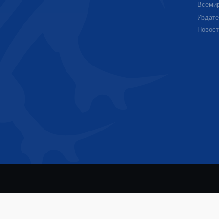
Всемир
Издате
Новост