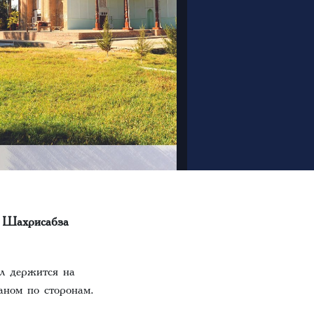
а Шахрисабза
л держится на
аном по сторонам.