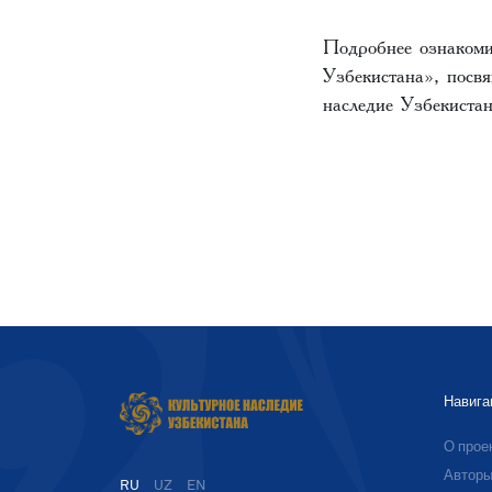
Подробнее ознакоми
Узбекистана», посв
наследие Узбекистан
Навига
О прое
Автор
RU
UZ
EN