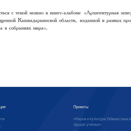
ться с темой можно в книге-альбоме «Архитектурная эпи
ященной Кашкадарьинской области, изданной в рамках про
а в собраниях мира».‌‌
ция
Проекты
кте
«Наука и культура Узбекистана 
трудах ученых»
ы