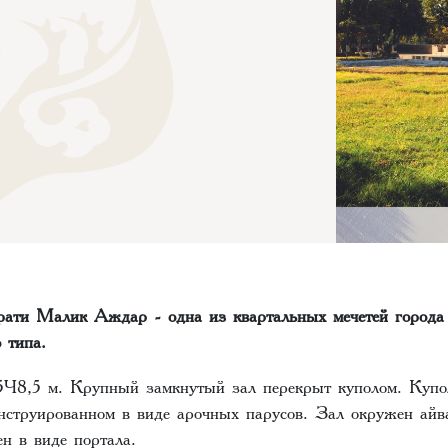
рати Малик Аждар - одна из квартальных мечетей город
 типа.
×8,5 м. Крупный замкнутый зал перекрыт куполом. Купо
онструированном в виде арочных парусов. Зал окружен айв
н в виде портала.