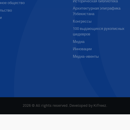
Историческая библиотека
ное общество
Архитектурная эпиграфика
льство
Узбекистана
и
Конгрессы
100 выдающихся рукописных
шедевров
Медиа
Инновации
Медиа-ивенты
2026 © All rights reserved. Developed by
Kifreez
.