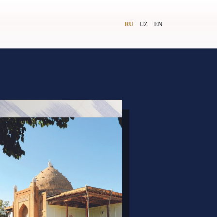
RU
UZ
EN
и
Видеолекторий