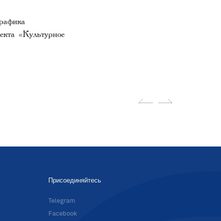
графика
екта «Культурное
Присоединяйтесь
в
Telegram
Facebook