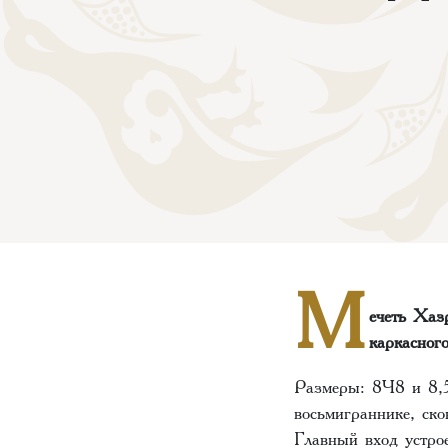
М
ечеть Хаз
каркасного
Размеры: 8×8 и 8,5
восьмиграннике, ск
Главный вход устрое