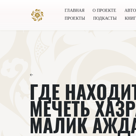
ГЛАВНАЯ
О ПРОЕКТЕ
АВТ
ПРОЕКТЫ
ПОДКАСТЫ
КНИ
Главная
О проекте
Авторы
Всемирное общест
←
ГДЕ НАХОДИ
МЕЧЕТЬ ХАЗР
МАЛИК АЖД