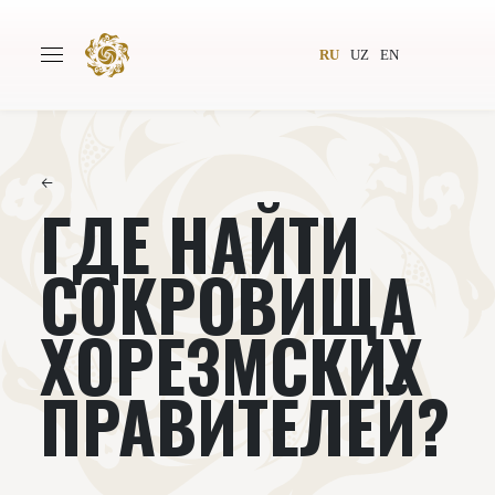
RU
UZ
EN
←
ГДЕ НАЙТИ
Главная
О проекте
Авторы
Всемирное общество
СОКРОВИЩА
Издательство
Новости
ХОРЕЗМСКИХ
Проекты
Подкасты
ПРАВИТЕЛЕЙ?
Книги
Видеолекторий