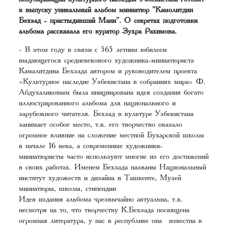
к выпуску уникальный альбом миниатюр "Камолитдин
Бехзад - пристыдивший Мани". О секретах подготовки
альбома рассказала его куратор Зухра Рахимова.
- В этом году в связи с 565 летним юбилеем
выдающегося средневекового художника-миниатюриста
Камалитдина Бехзада автором и руководителем проекта
«Культурное наследие Узбекистана в собраниях мира» Ф.
Абдухаликовым была инициирована идея создания богато
иллюстрированного альбома для национального и
зарубежного читателя. Бехзад в культуре Узбекистана
занимает особое место, т.к. его творчество оказало
огромное влияние на сложение местной Бухарской школы
в начале 16 века, а современные художники-
миниатюристы часто используют многие из его достижений
в своих работах. Именем Бехзада названы Национальный
институт художеств и дизайна в Ташкенте, Музей
миниатюры, школы, стипендии
Идея издания альбома чрезвычайно актуальна, т.к.
несмотря на то, что творчеству К.Бехзада посвящена
огромная литература, у нас в республике она известна в