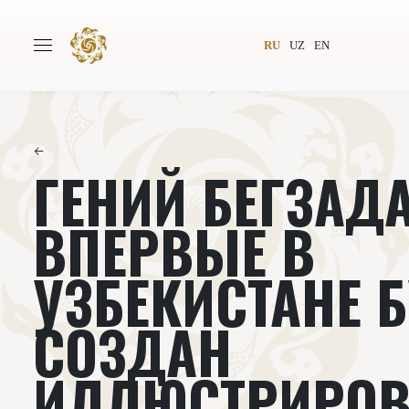
RU
UZ
EN
←
ГЕНИЙ БЕГЗАДА
Главная
О проекте
Авторы
Всемирное общество
ВПЕРВЫЕ В
Издательство
Новости
УЗБЕКИСТАНЕ 
Проекты
Подкасты
СОЗДАН
Книги
Видеолекторий
ИЛЛЮСТРИРО