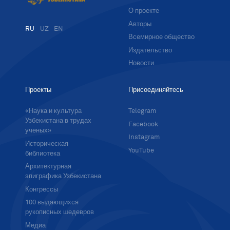
О проекте
Авторы
RU
UZ
EN
Всемирное общество
Издательство
Новости
Проекты
Присоединяйтесь
«Наука и культура
Telegram
Узбекистана в трудах
Facebook
ученых»
Instagram
Историческая
YouTube
библиотека
Архитектурная
эпиграфика Узбекистана
Конгрессы
100 выдающихся
рукописных шедевров
Медиа