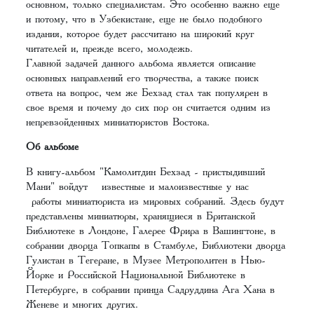
основном, только специалистам. Это особенно важно еще
и потому, что в Узбекистане, еще не было подобного
издания, которое будет рассчитано на широкий круг
читателей и, прежде всего, молодежь.
Главной задачей данного альбома является описание
основных направлений его творчества, а также поиск
ответа на вопрос, чем же Бехзад стал так популярен в
свое время и почему до сих пор он считается одним из
непревзойденных миниатюристов Востока.
Об альбоме
В книгу-альбом "Камолитдин Бехзад - пристыдивший
Мани" войдут известные и малоизвестные у нас
работы миниатюриста из мировых собраний. Здесь будут
представлены миниатюры, хранящиеся в Британской
Библиотеке в Лондоне, Галерее Фрира в Вашингтоне, в
собрании дворца Топкапы в Стамбуле, Библиотеки дворца
Гулистан в Тегеране, в Музее Метрополитен в Нью-
Йорке и Российской Национальной Библиотеке в
Петербурге, в собрании принца Садруддина Ага Хана в
Женеве и многих других.