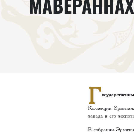
МАВЕРАННАХ
Г
осударственн
Коллекции Эрмитажа
запада в его экспоз
В собрании Эрмитаж