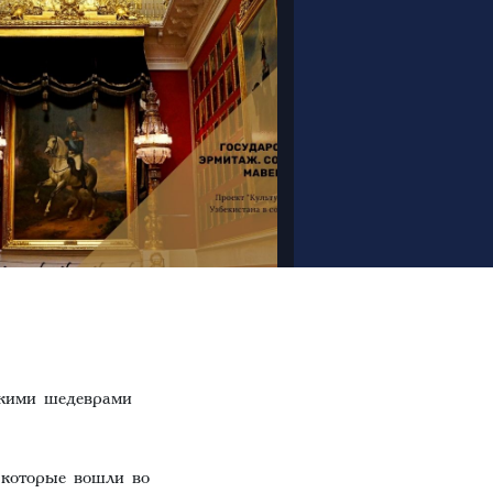
икими шедеврами
 которые вошли во