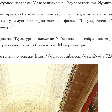
ьтурное наследие Мавераннахра в Государственном Эрмит
но время собиралась коллекция, какие предметы в нее вход
ь на ту самую коллекцию можно в фильме "Государственн
ннахра".
роекта "Культурное наследие Узбекистана в собраниях ми
 расскажет вам об искусстве Мавераннахра.
оступен по ссылке
https://www.youtube.com/watch?v=hyC