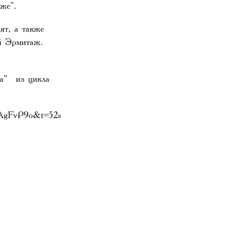
аже".
ят, а также
ый Эрмитаж.
ра" из цикла
2AgFvP9o&t=52s