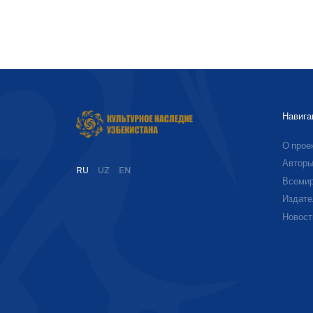
Навига
О прое
Автор
RU
UZ
EN
Всемир
Издате
Новост