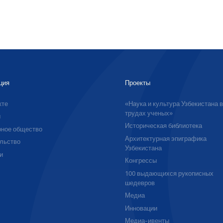
ция
Проекты
кте
«Наука и культура Узбекистана 
трудах ученых»
ы
Историческая библиотека
ное общество
Архитектурная эпиграфика
льство
Узбекистана
и
Конгрессы
100 выдающихся рукописных
шедевров
Медиа
Инновации
Медиа-ивенты