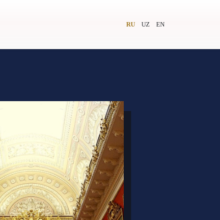
RU
UZ
EN
и
Видеолекторий