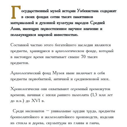
Г
осударственный музей истории Узбекистана содержит
в своих фондах сотни тысяч памятников
материальной и духовной культуры народов Средней
Азии, имеющих первостепенное научное значение и
пользующихся мировой известностью.
Составной частью этого богатейшего наследия являются
предметы, хранящиеся в археологическом фонде, который
в настоящее время насчитывает свыше 70 тысяч
предметов.
Археологический фонд Музея ныне включает в себя
предметы первобытной, античной и средневековой эпох.
Хронологически они охватывают огромный промежуток
времени, начиная с эпохи раннего палеолита (1,5 млн лет
до н.э.) до ХVI в.
Среди экспонатов – уникальные орудия труда, предметы
бронзолитейного и железолитейного производств, изделия
из стекла и дерева, скульптуры из глины и ганча,