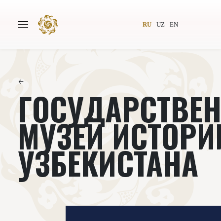
RU
UZ
EN
←
ГОСУДАРСТВЕ
Главная
О проекте
Авторы
Всемирное общество
МУЗЕЙ ИСТОРИ
Издательство
Новости
УЗБЕКИСТАНА
Проекты
Подкасты
Книги
Видеолекторий