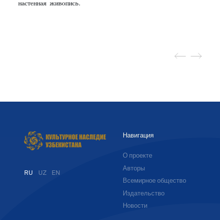
настенная живопись.
Навигация
О проекте
Авторы
RU
UZ
EN
Всемирное общество
Издательство
Новости